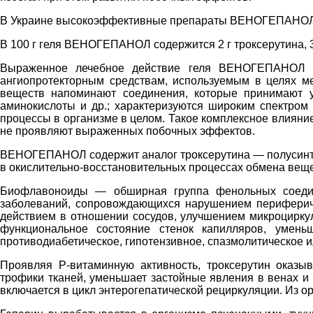
В Украине высокоэффективные препараты ВЕНОГЕПАНОЛ 
В 100 г геля ВЕНОГЕПАНОЛ содержится 2 г троксерутина, 3
Выраженное лечебное действие геля ВЕНОГЕПАНОЛ обу
ангиопротекторным средствам, используемым в целях мет
веществ напоминают соединения, которые принимают у
аминокислоты и др.; характеризуются широким спектром 
процессы в организме в целом. Такое комплексное влияние
не проявляют выраженных побочных эффектов.
ВЕНОГЕПАНОЛ содержит аналог троксерутина — полусинтетич
в окислительно-восстановительных процессах обмена веще
Биофлавоноиды — обширная группа фенольных соедине
заболеваний, сопровождающихся нарушением периферич
действием в отношении сосудов, улучшением микроцирку
функциональное состояние стенок капилляров, уменьш
противодиабетическое, гипотензивное, спазмолитическое 
Проявляя Р-витаминную активность, троксерутин оказы
трофики тканей, уменьшает застойные явления в венах и 
включается в цикл энтерогепатической рециркуляции. Из о