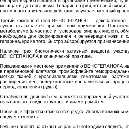
Гепарин вырабатывается в организме печеночными, тучны
мышцах и др.) организма. Гепарин натрий, который входи
противовоспалительное действие, улучшает местный крово
Третий компонент геля ВЕНОГЕПАНОЛ — декспантенол — я
лучше всасывается при местном применении. Пантотено
метаболизме (в частности, углеводов, жирных кислот), об
необходима для формирования и регенерации кожи и сл
гепарина, кроме того, быстро абсорбируется при нанесении
Наличие трех биологически активных веществ, участ
ВЕНОГЕПАНОЛА в клинической практике.
Показаниями к местному применению ВЕНОГЕПАНОЛА являю
в паравенозной клетчатке, тромбофлебита геморроидальны
мягких тканей с кровоизлияниями, гематомами, растяж
расширения вен; поверхностные воспалительные процесс
период кормления грудью).
Столбик геля длиной 5 см наносят на пораженный участок
гель наносят в виде окружности диаметром 4 см.
Побочные эффекты отмечаются редко. Иногда возможны м
следует отменить.
Гель не наносят на открытые раны. Необходимо следить, чт