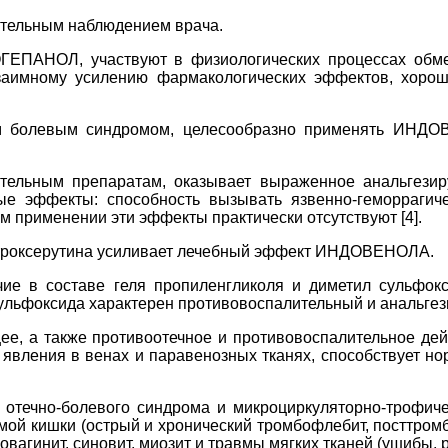
ательным наблюдением врача.
ЕПАНОЛ, участвуют в физиологических процессах обмен
взаимному усилению фармакологических эффектов, хоро
 болевым синдромом, целесообразно применять ИНДОВЕ
тельным препаратам, оказывает выраженное анальгезир
е эффекты: способность вызывать язвенно-геморрагиче
м применении эти эффекты практически отсутствуют [4].
 троксерутина усиливает лечебный эффект ИНДОВЕНОЛА.
чие в составе геля пропиленгликоля и диметил сульфок
сульфоксида характерен противовоспалительный и анальг
 а также противоотечное и противовоспалительное дейс
явления в венах и паравенозных тканях, способствует но
течно-болевого синдрома и микроциркуляторно-трофиче
мой кишки (острый и хронический тромбофлебит, посттром
довагинит, синовит, миозит и травмы мягких тканей (ушибы, 