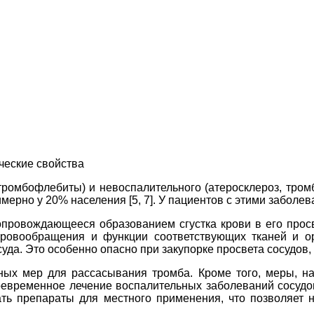
еские свойства
ебиты) и невоспалительного (атеросклероз, тромбоз)
ерно у 20% населения [5, 7]. У пациентов с этими заболе
провождающееся образованием сгустка крови в его просв
кровообращения и функции соответствующих тканей и ор
суда. Это особенно опасно при закупорке просвета сосудов,
ных мер для рассасывания тромба. Кроме того, меры, н
евременное лечение воспалительных заболеваний сосудов
ть препараты для местного применения, что позволяет н