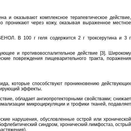
а и оказывают комплексное терапевтическое действие,
шо проникают через кожу, оказывая выраженное местное
НОЛ. В 100 г геля содержится 2 г троксерутина и 3 г
ующее и противовоспалительное действие [3]. Широкому
ские повреждения пищеварительного тракта, поражения
сида, которые способствуют проникновению действующих
езирующий эффекты.
твие, обладает ангиопротекторными свойствами; снижает
рмализации микроциркуляции и трофики тканей, подавляет
ские нарушения, обусловленные острой или хронической
бофлебитический синдром, хронический лимфостаз, острый
растяжения).