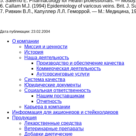
5. Salerno E. Pharmacology for Health professionals. — Mosby
6. Callam M.J. (1994) Epidemiology of varicous veins. Brit. J. S
7. Ривкин В.Л., Капуллер Л.Л. Геморрой. — М.: Медицина, 19
Дата публикации: 23.02.2004
О компании
Миссия и ценности
История
Наша деятельность
Производство и обеспечение качества
Коммерческая деятельность
Аутсорсинговые услуги
Система качества
Юридические документы
Социальная ответственность
Нашим поставщикам
Отчетность
Карьера в компании
Информация для акционеров и стейкхолдеров
Продукция
Лекарственные средства
Ветеринарные препараты
Добавки диетические