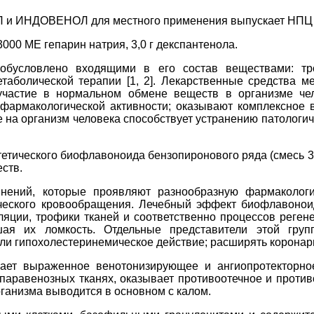
и ИНДОВЕНОЛ для местного применения выпускает НПЦ «
000 МЕ гепарин натрия, 3,0 г декспантенола.
словлено входящими в его состав веществами: трокс
аболической терапии [1, 2]. Лекарственные средства ме
частие в нормальном обмене веществ в организме чело
фармакологической активности; оказывают комплексное в
 на организм человека способствует устранению патологич
еского биофлавоноида бензопиронового ряда (смесь 3`, 4`
ств.
ний, которые проявляют разнообразную фармакологич
еского кровообращения. Лечебный эффект биофлавоноид
ляции, трофики тканей и соответственно процессов реге
ая их ломкость. Отдельные представители этой групп
или гипохолестеринемическое действие; расширять корона
вает выраженное венотонизирующее и ангиопротекторно
паравенозных тканях, оказывает противоотечное и против
рганизма выводится в основном с калом.