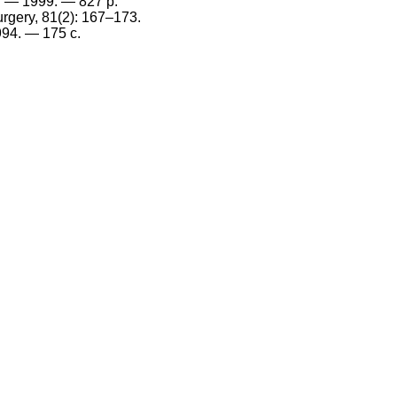
. — 1999. — 827 p.
urgery, 81(2): 167–173.
94. — 175 с.