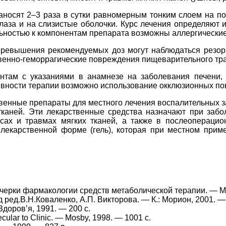
носят 2–3 раза в сутки равномерным тонким слоем на пор
глаза и на слизистые оболочки. Курс лечения определяют
льностью к компонентам препарата возможны аллергически
превышения рекомендуемых доз могут наблюдаться резор
звенно-геморрагические повреждения пищеварительного тра
нтам с указаниями в анамнезе на заболевания печени, 
ности терапии возможно использование окклюзионных пов
ные препараты для местного лечения воспалительных з
каней. Эти лекарственные средства назначают при забо
ах и травмах мягких тканей, а также в послеоперацио
рственной форме (гель), которая при местном примен
Очерки фармакологии средств метаболической терапии. — М.
ед.В.Н.Коваленко, А.П. Викторова. — К.: Морион, 2001. — 
доров’я, 1991. — 200 с.
cular to Clinic. — Mosby, 1998. — 1001 с.