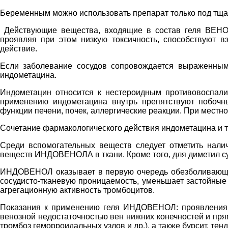
Беременным можно использовать препарат только под тщ
Действующие вещества, входящие в состав геля ВЕНОГ
проявляя при этом низкую токсичность, способствуют 
действие.
Если заболевание сосудов сопровождается выраженным
индометацина.
Индометацин относится к нестероидным противовоспали
применению индометацина внутрь препятствуют побочны
функции печени, почек, аллергические реакции. При местно
Сочетание фармакологического действия индометацина и
Среди вспомогательных веществ следует отметить нали
веществ ИНДОВЕНОЛА в ткани. Кроме того, для диметил 
ИНДОВЕНОЛ оказывает в первую очередь обезболивающее,
сосудисто-тканевую проницаемость, уменьшает застойные 
агрегационную активность тромбоцитов.
Показания к применению геля ИНДОВЕНОЛ: проявления о
венозной недостаточностью вен нижних конечностей и пря
тромбоз геморроидальных узлов и др.), а также бурсит, тен