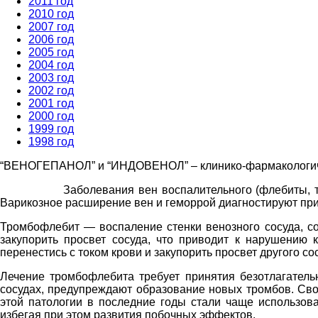
2011 год
2010 год
2007 год
2006 год
2005 год
2004 год
2003 год
2002 год
2001 год
2000 год
1999 год
1998 год
“ВЕНОГЕПАНОЛ” и “ИНДОВЕНОЛ” – клинико-фармакологич
Заболевания вен воспалительного (флебиты, тромбофл
Варикозное расширение вен и геморрой диагностируют прим
Тромбофлебит — воспаление стенки венозного сосуда, со
закупорить просвет сосуда, что приводит к нарушению 
перенестись с током крови и закупорить просвет другого со
Лечение тромбофлебита требует принятия безотлагатель
сосудах, предупреждают образование новых тромбов. Сво
этой патологии в последние годы стали чаще использова
избегая при этом развития побочных эффектов.