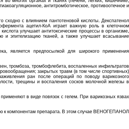
во многих органах и тканях (печени, легких, кишечнике,
тиакоагуляционное, антитромботическое, противоотечное и
 сходно с влиянием пантотеновой кислоты. Декспатенол
офермента ацетил-КоА играет важную роль в клеточном
я кислота улучшает антитоксические процессы в организме,
ю и эпителизацию тканей, а также улучшает всасывание
ека, является предпосылкой для широкого применения
н, тромбоза, тромбофлебита, воспаленных инфильтратов
ровообращения; закрытых травм (в том числе спортивных)
 заживления ран после операций по поводу варикозного
елости, трещины и воспаления сосков молочной железы в
 применяют в виде повязок с гелем. При варикозных язвах
ью к компонентам препарата. В этом случае ВЕНОГЕПАНОЛ