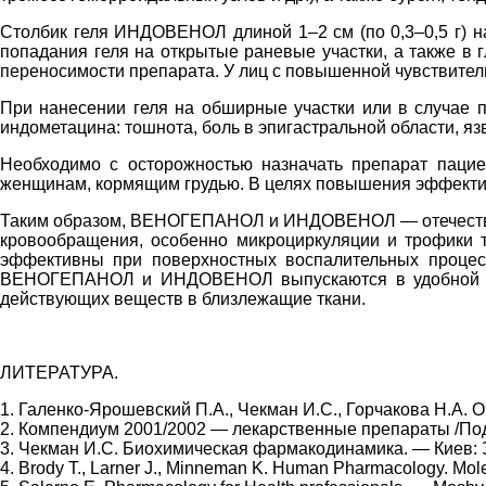
Столбик геля ИНДОВЕНОЛ длиной 1–2 см (по 0,3–0,5 г) на
попадания геля на открытые раневые участки, а также в 
переносимости препарата. У лиц с повышенной чувствите
При нанесении геля на обширные участки или в случае 
индометацина: тошнота, боль в эпигастральной области, я
Необходимо с осторожностью назначать препарат пацие
женщинам, кормящим грудью. В целях повышения эффектив
Таким образом, ВЕНОГЕПАНОЛ и ИНДОВЕНОЛ — отечествен
кровообращения, особенно микроциркуляции и трофики т
эффективны при поверхностных воспалительных процесс
ВЕНОГЕПАНОЛ и ИНДОВЕНОЛ выпускаются в удобной лека
действующих веществ в близлежащие ткани.
ЛИТЕРАТУРА.
1. Галенко-Ярошевский П.А., Чекман И.С., Горчакова Н.А. 
2. Компендиум 2001/2002 — лекарственные препараты /Под р
3. Чекман И.С. Биохимическая фармакодинамика. — Киев: З
4. Brody T., Larner J., Minneman K. Human Pharmacology. Mole