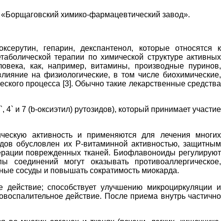
Борщаговский химико-фармацевтический завод».
ерутин, гепарин, декспантенол, которые относятся к
таболической терапии по химической структуре активных
века, как, например, витамины, производные пуринов,
лияние на физиологические, в том числе биохимические,
еского процесса [3]. Обычно такие лекарственные средства
 и 7 (b-оксиэтил) рутозидов), который принимает участие
ескую активность и применяются для лечения многих
ов обусловлен их Р-витаминной активностью, защитным
нерации поврежденных тканей. Биофлавоноиды регулируют
ы соединений могут оказывать противоаллергическое,
рные сосуды и повышать сократимость миокарда.
е действие; способствует улучшению микроциркуляции и
овоспалительное действие. После приема внутрь частично