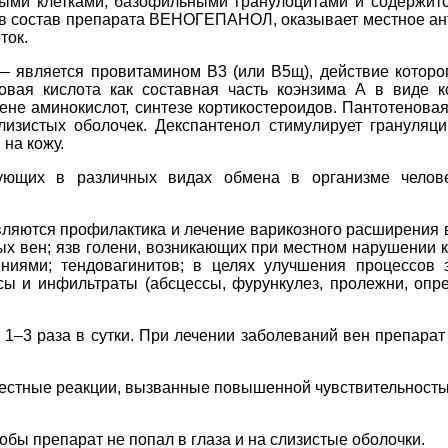
ми клетками, базофильными гранулоцитами и содержится 
т в состав препарата ВЕНОГЕПАНОЛ, оказывает местное ан
ток.
вляется провитамином В3 (или В5щ), действие которого
вая кислота как составная часть коэнзима А в виде к
мене аминокислот, синтезе кортикостероидов. Пантотенова
изистых оболочек. Декспантенол стимулирует грануляци
 на кожу.
вующих в различных видах обмена в организме челов
тся профилактика и лечение варикозного расширения ве
х вен; язв голени, возникающих при местном нарушении к
ениями; тендовагинитов; в целях улучшения процессов
ы и инфильтраты (абсцессы, фурункулез, пролежни, опр
 1–3 раза в сутки. При лечении заболеваний вен препарат
естные реакции, вызванные повышенной чувствительност
обы препарат не попал в глаза и на слизистые оболочки.