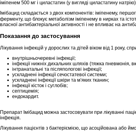
іміпенем 500 мг і циластатин (у вигляді циластатину натрію)
Імібацид складається з двох компонентів: іміпенему, першо
ферменту, що блокує метаболізм іміпенему в нирках та іст
власної антибактеріальної активності і не впливає на антиб
Показання до застосування
Лікування інфекцій у дорослих та дітей віком від 1 року, с
внутрішньочеревні інфекції;
інфекції нижніх дихальних шляхів (тяжка пневмонія, 
інтранатальні та післяпологові інфекції;
ускладнені інфекції сечостатевої системи;
ускладнені інфекції шкіри та м'яких тканин;
інфекції кісток і суглобів;
септицемія;
ендокардит.
Препарат Імібацид можна застосовувати при лікуванні паці
інфекція.
Лікування пацієнтів з бактеріємією, що асоційована або йм