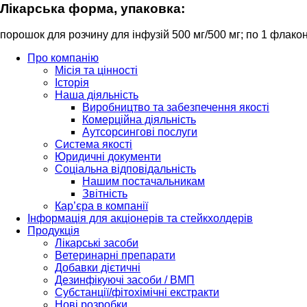
Лікарська форма, упаковка:
порошок для розчину для інфузій 500 мг/500 мг; по 1 флако
Про компанію
Місія та цінності
Історія
Наша діяльність
Виробництво та забезпечення якості
Комерційна діяльність
Аутсорсингові послуги
Система якості
Юридичні документи
Соціальна відповідальність
Нашим постачальникам
Звітність
Кар’єра в компанії
Інформація для акціонерів та стейкхолдерів
Продукція
Лікарські засоби
Ветеринарні препарати
Добавки дієтичні
Дезинфікуючі засоби / ВМП
Субстанції/фітохімічні екстракти
Нові розробки