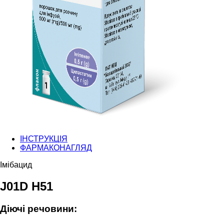
ІНСТРУКЦІЯ
ФАРМАКОНАГЛЯД
Імібацид
J01D H51
Діючі речовини: