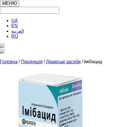
МЕНЮ
UA
EN
العربية
RU
Головна
/
Продукція
/
Лікарські засоби
/ Імібацид