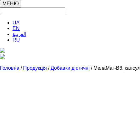
МЕНЮ
UA
EN
العربية
RU
Головна
/
Продукція
/
Добавки дієтичні
/ МелаМаг-В6, капсу