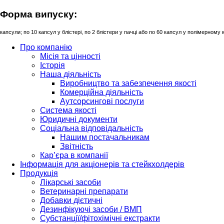
Форма випуску:
капсули; по 10 капсул у блістері, по 2 блістери у пачці або по 60 капсул у полімерному
Про компанію
Місія та цінності
Історія
Наша діяльність
Виробництво та забезпечення якості
Комерційна діяльність
Аутсорсингові послуги
Система якості
Юридичні документи
Соціальна відповідальність
Нашим постачальникам
Звітність
Кар’єра в компанії
Інформація для акціонерів та стейкхолдерів
Продукція
Лікарські засоби
Ветеринарні препарати
Добавки дієтичні
Дезинфікуючі засоби / ВМП
Субстанції/фітохімічні екстракти