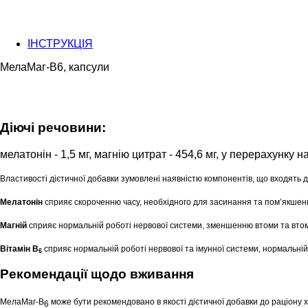
ІНСТРУКЦІЯ
МелаМаг-В6, капсули
Діючі речовини:
мелатонін - 1,5 мг, магнію цитрат - 454,6 мг, у перерахунку н
Властивості дієтичної добавки зумовлені наявністю компонентів, що входять до
Мелатонін
сприяє скороченню часу, необхідного для засинання та пом’якшенню
Магній
сприяє нормальній роботі нервової системи, зменшенню втоми та втом
Вітамін В
сприяє нормальній роботі нервової та імунної системи, нормальній
6
Рекомендації щодо вживання
МелаМаг-
В
може бути рекомендовано в якості дієтичної добавки до раціону 
6