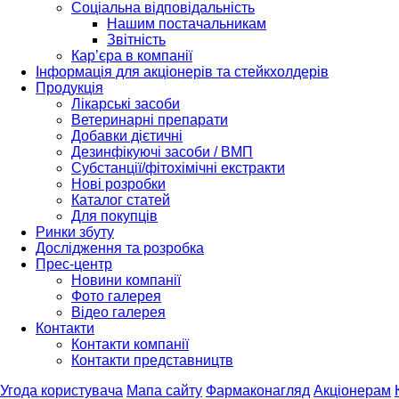
Соціальна відповідальність
Нашим постачальникам
Звітність
Кар’єра в компанії
Інформація для акціонерів та стейкхолдерів
Продукція
Лікарські засоби
Ветеринарні препарати
Добавки дієтичні
Дезинфікуючі засоби / ВМП
Субстанції/фітохімічні екстракти
Нові розробки
Каталог статей
Для покупців
Ринки збуту
Дослідження та розробка
Прес-центр
Новини компанії
Фото галерея
Відео галерея
Контакти
Контакти компанії
Контакти представництв
Угода користувача
Мапа сайту
Фармаконагляд
Акціонерам