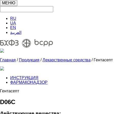
МЕНЮ
RU
UA
EN
العربية
Главная
/
Продукция
/
Лекарственные средства
/ Гентасепт
ИНСТРУКЦИЯ
ФАРМАКОНАДЗОР
Гентасепт
D06C
Действующие вещества: