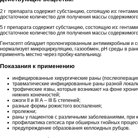
2 г препарата содержит субстанцию, сотоящую из: гентамици
достаточное количество для получения массы содержимого
5 г препарата содержит субстанцию, состоящую из: гентамици
достаточное количество для получения массы содержимого 
Гентасепт обладает пролонгированным антимикробным и с
нормализует микроциркуляцию, газообмен, рН среды в ране
применять местно через пробку-капельницу.
Показания к применению
инфицированные хирургические раны (послеоперацио
травматические инфицированные раны разной локали
трофические язвы, которые возникают на фоне хрони
нижних конечностей;
ожоги II и III А – III Б степеней;
разные формы рожистого воспаления;
пролежни;
раны у пациентов с различными заболеваниями, при 
профилактика сепсиса при обширных гнойных процес
предупреждение образования келлоидных рубцов.