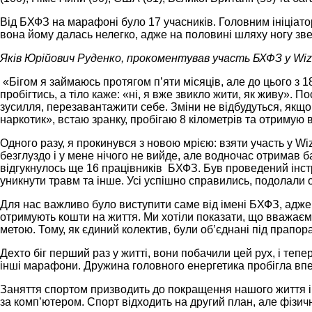
Від БХФЗ на марафоні було 17 учасників. Головним ініціат
вона йому далась нелегко, адже на половині шляху ногу звел
Яків Юрійович Руденко, прокоментував участь БХФЗ у Wizz 
«Бігом я займаюсь протягом п’яти місяців, але до цього з 1
пробігтись, а тіло каже: «ні, я вже звикло жити, як живу». 
зусилля, перезавантажити себе. Зміни не відбудуться, якщо 
наркотик», встаю зранку, пробігаю 8 кілометрів та отримую 
Одного разу, я прокинувся з новою мрією: взяти участь у Wizz
безглуздо і у мене нічого не вийде, але водночас отримав ба
відгукнулось ще 16 працівників
БХФЗ. Був проведений інстру
уникнути травм та інше. Усі успішно справились, подолали о
Для нас важливо було виступити саме від імені БХФЗ, адже 
отримують кошти на життя. Ми хотіли показати, що вважаємо
метою. Тому, як єдиний колектив, були об’єднані під прапо
Дехто біг перший раз у житті, вони побачили цей рух, і тепе
інші марафони.
Дружина головного енергетика пробігла впе
Заняття спортом призводить до покращення нашого життя і 
за комп’ютером. Спорт відходить на другий план, але фізич