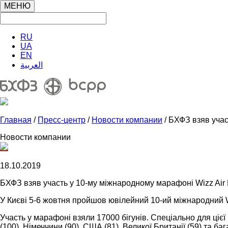
МЕНЮ
RU
UA
EN
العربية
Главная
/
Пресс-центр
/
Новости компании
/ БХФЗ взяв учас
Новости компании
18.10.2019
БХФЗ взяв участь у 10-му міжнародному марафоні Wizz Air K
У Києві 5-6 жовтня пройшов ювілейний 10-ий міжнародний Wiz
Участь у марафоні взяли 17000 бігунів. Спеціально для цієї п
(100), Німеччини (90), США (81), Великої Британії (59) та ба