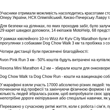
Учасники отримали можливість насолодитись красотами сто
Оперу України, НСК Олімпійський, Києво-Печерську Лавру та
Для безпеки на ділянках, по яких проходив забіг, було зал
29 карет швидкої допомоги, 14 екіпажів MotoHelp, 68 предс
У рамках ювілейного 10-го Wizz Air Kyiv City Marathon були п
прогулянки з собаками Dog Chow Walk 3 км та пробіжка з со
Чотири дистанції були присвячені благодійності:
Avon Pink Run 3 км - 50% коштів будуть витрачені на купівл
Rexona Mini Marathon 4,2 км – збирали кошти для онкохворих
Dog Chow Walk та Dog Chow Run - кошти на вакцинацію собак
У марафоні взяли участь 17000 абсолютно різних людей: телев
починаючи від професії та закінчуючи фізичною формою і в
кількість людей зібралась разом, щоб випробувати своє здо
непотрібне дороге екіпірування або спеціальні навички, як у
Переважно у сучасному ритмі життя, коли є робота і сім’я,