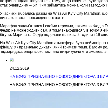
потрібно підлаштовуватись.
Тому, якщо хочеться бути здоро
стає очевидним – біг. Ним займатись можна коли завгодно і 
Учасники зібрались разом на Wizz Air Kyiv City Marathon, що
виснажливості повсякденного життя.
Марафон запам’ятався і своїми героями, такими як Федір Т
Федір не може ходити сам, а тому знаходився у візочку, я
бігуни. Марина та Федір подолали шлях за 2 години і 19 хви
На Wizz Air Kyiv City Marathon атмосфера була неймовірно
фінішу: як правильно дихати, який тримати темп. Вагому ро
підзарядись енергією», постійно викрикуючи «ти зможеш!».
24.12.2019
НА БХФЗ ПРИЗНАЧЕНО НОВОГО ДИРЕКТОРА З ВИР
НА БХФЗ ПРИЗНАЧЕНО НОВОГО ДИРЕКТОРА З ВИР