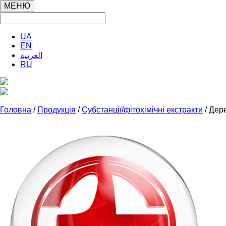
МЕНЮ
UA
EN
العربية
RU
Головна
/
Продукція
/
Субстанції/фітохімічні екстракти
/ Дер