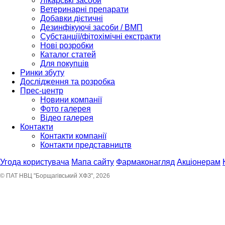
Лікарські засоби
Ветеринарні препарати
Добавки дієтичні
Дезинфікуючі засоби / ВМП
Субстанції/фітохімічні екстракти
Нові розробки
Каталог статей
Для покупців
Ринки збуту
Дослідження та розробка
Прес-центр
Новини компанії
Фото галерея
Відео галерея
Контакти
Контакти компанії
Контакти представництв
Угода користувача
Мапа сайту
Фармаконагляд
Акціонерам
© ПАТ НВЦ "Борщагівський ХФЗ", 2026