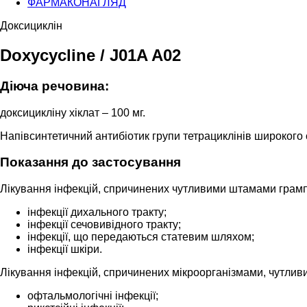
ФАРМАКОНАГЛЯД
Доксициклін
Doxycycline / J01A A02
Діюча речовина:
доксицикліну хіклат – 100 мг.
Напівсинтетичний антибіотик групи тетрациклінів широкого 
Показання до застосування
Лікування інфекцій, спричинених чутливими штамами грамп
інфекції дихального тракту;
інфекції сечовивідного тракту;
інфекції, що передаються статевим шляхом;
інфекції шкіри.
Лікування інфекцій, спричинених мікроорганізмами, чутливи
офтальмологічні інфекції;