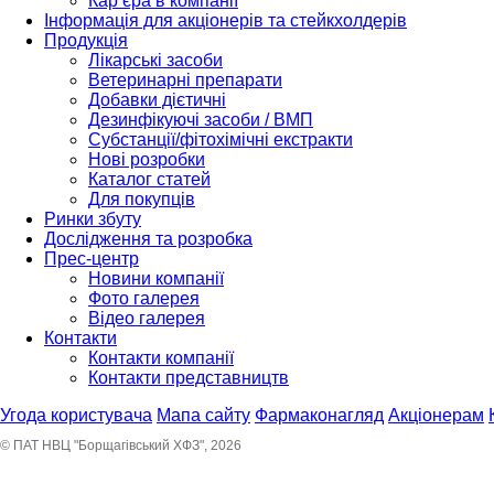
Кар’єра в компанії
Інформація для акціонерів та стейкхолдерів
Продукція
Лікарські засоби
Ветеринарні препарати
Добавки дієтичні
Дезинфікуючі засоби / ВМП
Субстанції/фітохімічні екстракти
Нові розробки
Каталог статей
Для покупців
Ринки збуту
Дослідження та розробка
Прес-центр
Новини компанії
Фото галерея
Відео галерея
Контакти
Контакти компанії
Контакти представництв
Угода користувача
Мапа сайту
Фармаконагляд
Акціонерам
© ПАТ НВЦ "Борщагівський ХФЗ", 2026