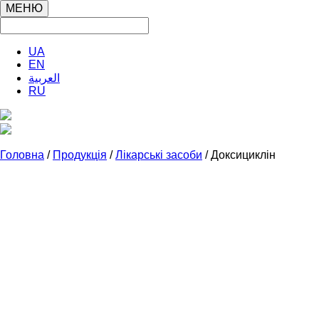
МЕНЮ
UA
EN
العربية
RU
Головна
/
Продукція
/
Лікарські засоби
/ Доксициклін