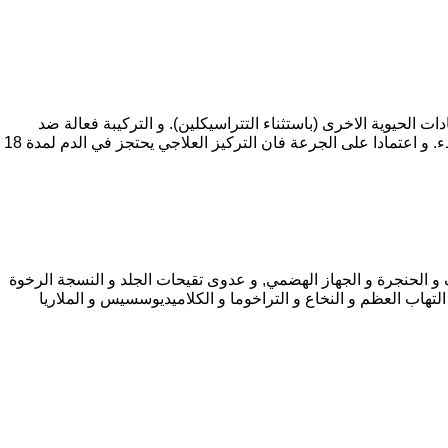
 الحيوية الاخرى (باستثناء التتراسيكلين). و التركيبة فعالة ضد
الركتسيا, الميكوبلازما و منشطات الطيورية و الببغائية, و التراخوما, و بعض الاوليات. و الدوكسيسيكلين يمتص بسرعة و يكون التخلص منه ببطء. و اعتمادا على الجرعة فان التركيز العلاجي يحتجز في الدم لمدة 18
ف و الحنجرة و الجهاز الهضمي, و عدوى تقيحات الجلد و النسجة الرخوة
 التهاب العظم و النخاع و التراخوما و الكلاميديوسسيس و الملاريا