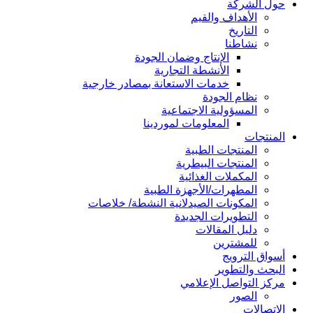
حول الشركة
الأهداف والقيم
التاريخ
نشاطنا
الإنتاج وضمان الجودة
الأنشطة التجارية
خدمات الاستعانة بمصادر خارجية
نظام الجودة
المسؤولية الاجتماعية
المعلومات لموردينا
المنتجات
المنتجات الطبية
المنتجات البيطرية
المكملات الغذائية
المطهرات/الأجهزة الطبية
المكونات الصيدلانية النشطة/ خلاصات
التطويرات الجديدة
دليل المقالات
للمشترين
أسواق الترويج
البحث والتطوير
مركز التواصل الإعلامي
الصور
الاتصالات