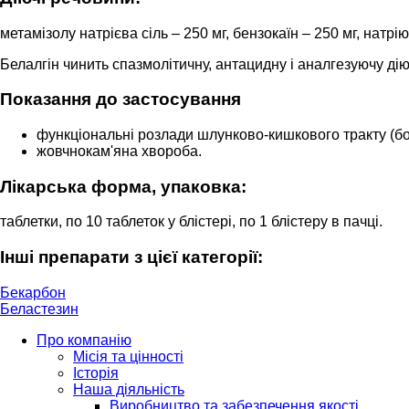
метамізолу натрієва сіль – 250 мг, бензокаїн – 250 мг, натрі
Белалгін чинить спазмолітичну, антацидну і аналгезуючу дію
Показання до застосування
функціональні розлади шлунково-кишкового тракту (бо
жовчнокам'яна хвороба.
Лікарська форма, упаковка:
таблетки, по 10 таблеток у блістері, по 1 блістеру в пачці.
Інші препарати з цієї категорії:
Бекарбон
Беластезин
Про компанію
Місія та цінності
Історія
Наша діяльність
Виробництво та забезпечення якості