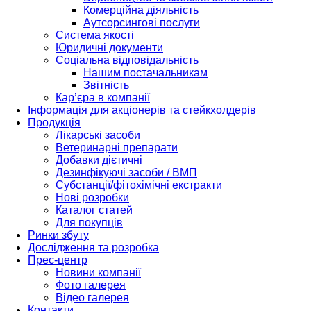
Комерційна діяльність
Аутсорсингові послуги
Система якості
Юридичні документи
Соціальна відповідальність
Нашим постачальникам
Звітність
Кар’єра в компанії
Інформація для акціонерів та стейкхолдерів
Продукція
Лікарські засоби
Ветеринарні препарати
Добавки дієтичні
Дезинфікуючі засоби / ВМП
Субстанції/фітохімічні екстракти
Нові розробки
Каталог статей
Для покупців
Ринки збуту
Дослідження та розробка
Прес-центр
Новини компанії
Фото галерея
Відео галерея
Контакти