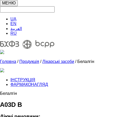
МЕНЮ
UA
EN
العربية
RU
Головна
/
Продукція
/
Лікарські засоби
/ Белалгін
ІНСТРУКЦІЯ
ФАРМАКОНАГЛЯД
Белалгін
A03D B
Діючі речовини: