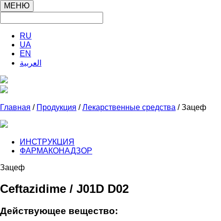
МЕНЮ
RU
UA
EN
العربية
Главная
/
Продукция
/
Лекарственные средства
/ Зацеф
ИНСТРУКЦИЯ
ФАРМАКОНАДЗОР
Зацеф
Ceftazidime / J01D D02
Действующее вещество: