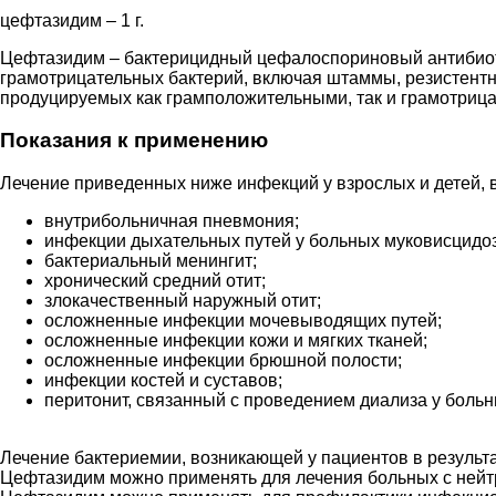
цефтазидим – 1 г.
Цефтазидим – бактерицидный цефалоспориновый антибиотик
грамотрицательных бактерий, включая штаммы, резистентн
продуцируемых как грамположительными, так и грамотриц
Показания к применению
Лечение приведенных ниже инфекций у взрослых и детей,
внутрибольничная пневмония;
инфекции дыхательных путей у больных муковисцидо
бактериальный менингит;
хронический средний отит;
злокачественный наружный отит;
осложненные инфекции мочевыводящих путей;
осложненные инфекции кожи и мягких тканей;
осложненные инфекции брюшной полости;
инфекции костей и суставов;
перитонит, связанный с проведением диализа у бол
Лечение бактериемии, возникающей у пациентов в резуль
Цефтазидим можно применять для лечения больных с нейтр