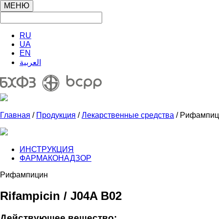
МЕНЮ
RU
UA
EN
العربية
Главная
/
Продукция
/
Лекарственные средства
/ Рифампиц
ИНСТРУКЦИЯ
ФАРМАКОНАДЗОР
Рифампицин
Rifampicin / J04A B02
Действующее вещество: