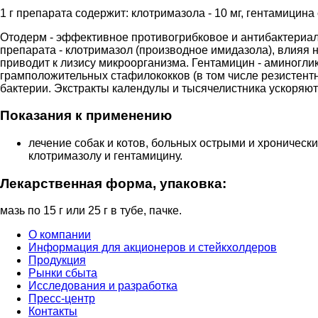
1 г препарата содержит: клотримазола - 10 мг, гентамицина с
Отодерм - эффективное противогрибковое и антибактериа
препарата - клотримазол (производное имидазола), влияя н
приводит к лизису микроорганизма. Гентамицин - аминогли
грамположительных стафилококков (в том числе резистент
бактерии. Экстракты календулы и тысячелистника ускоряю
Показания к применению
лечение собак и котов, больных острыми и хроничес
клотримазолу и гентамицину.
Лекарственная форма, упаковка:
мазь по 15 г или 25 г в тубе, пачке.
О компании
Информация для акционеров и стейкхолдеров
Продукция
Рынки сбыта
Исследования и разработка
Пресс-центр
Контакты