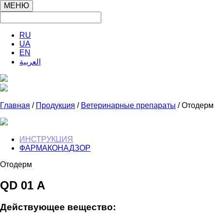
МЕНЮ
RU
UA
EN
العربية
Главная
/
Продукция
/
Ветеринарные препараты
/ Отодерм
ИНСТРУКЦИЯ
ФАРМАКОНАДЗОР
Отодерм
QD 01 А
Действующее вещество: