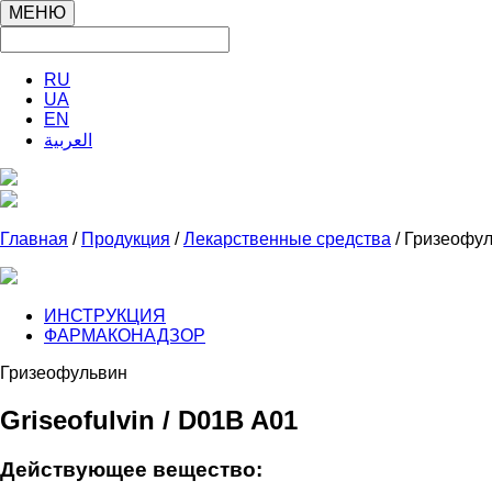
МЕНЮ
RU
UA
EN
العربية
Главная
/
Продукция
/
Лекарственные средства
/ Гризеофу
ИНСТРУКЦИЯ
ФАРМАКОНАДЗОР
Гризеофульвин
Griseofulvin / D01B A01
Действующее вещество: