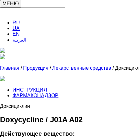
МЕНЮ
RU
UA
EN
العربية
Главная
/
Продукция
/
Лекарственные средства
/ Доксицикл
ИНСТРУКЦИЯ
ФАРМАКОНАДЗОР
Доксициклин
Doxycycline / J01A A02
Действующее вещество: