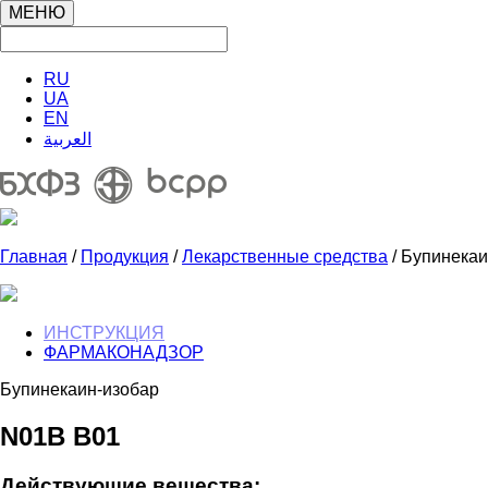
МЕНЮ
RU
UA
EN
العربية
Главная
/
Продукция
/
Лекарственные средства
/ Бупинекаи
ИНСТРУКЦИЯ
ФАРМАКОНАДЗОР
Бупинекаин-изобар
N01B В01
Дейcтвующиe вeщecтва: