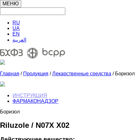
МЕНЮ
RU
UA
EN
العربية
Главная
/
Продукция
/
Лекарственные средства
/ Боризол
ИНСТРУКЦИЯ
ФАРМАКОНАДЗОР
Боризол
Riluzole / N07X X02
Действующее вещество: