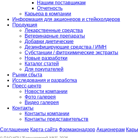
Нашим поставщикам
Отчетность
Карьера в компании
Информация для акционеров и стейкхолдеров
Продукция
Лекарственные средства
Ветеринарные препараты
Добавки диетические
Дезинфицирующие средства / ИМН
Субстанции / фитохимические экстракты
Новые разработки
Каталог статей
Для покупателей
Рынки сбыта
Исследования и разработка
Пресс-центр
Новости компании
Фото галерея
Видео галерея
Контакты
Контакты компании
Контакты представительств
Соглашение
Карта сайта
Фармаконадзор
Акционерам
Карь