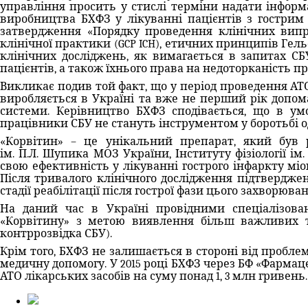
управління просить у стислі терміни надати інформ
виробництва БХФЗ у лікуванні пацієнтів з гостри
затвердження «Порядку проведення клінічних випр
клінічної практики (GCP ICH), етичних принципів Гель
клінічних досліджень, як вимагається в запитах СБ
пацієнтів, а також їхнього права на недоторканість пр
Викликає подив той факт, що у період проведення АТО
виробляється в Україні та вже не перший рік допом
системи. Керівництво БХФЗ сподівається, що в ум
працівники СБУ не стануть інструментом у боротьбі 
«Корвітин» – це унікальний препарат, який був р
ім. П.Л. Шупика МОЗ України, Інституту фізіології і
свою ефективність у лікуванні гострого інфаркту міо
Після тривалого клінічного дослідження підтверджен
стадії реабілітації після гострої фази цього захворюв
На даний час в Україні провідними спеціалізова
«Корвітину» з метою виявлення більш важливих т
контррозвідка СБУ).
Крім того, БХФЗ не залишається в стороні від пробле
медичну допомогу. У 2015 році БХФЗ через БФ «Фармац
АТО лікарських засобів на суму понад 1, 3 млн гривень.