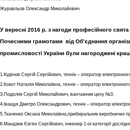
Журавльов Олександр Миколайович П
У вересні 2016 р. з нагоди професійного свя
Почесними грамотами від Об'єднання організа
промисловості України були нагороджені кра
1.Кудінов Сергій Сергійович, технік – оператор електронно
2.Кокот Наталія Миколаївна, технік – оператор електронног
3.Подоляк Сергій Миколайович, вантажник цеху №3.
4.Іващук Дмитро Олександрович, технік – оператор електро
5.Ткаченко Оксана Миколаївна,прибиральник виробничих п
6.Мандзюк Євген Сергійович, інженер 1-ої категорії дослід