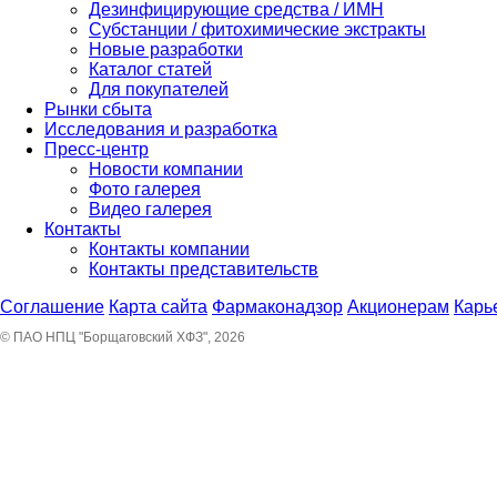
Дезинфицирующие средства / ИМН
Субстанции / фитохимические экстракты
Новые разработки
Каталог статей
Для покупателей
Рынки сбыта
Исследования и разработка
Пресс-центр
Новости компании
Фото галерея
Видео галерея
Контакты
Контакты компании
Контакты представительств
Соглашение
Карта сайта
Фармаконадзор
Акционерам
Карь
© ПАО НПЦ "Борщаговский ХФЗ", 2026