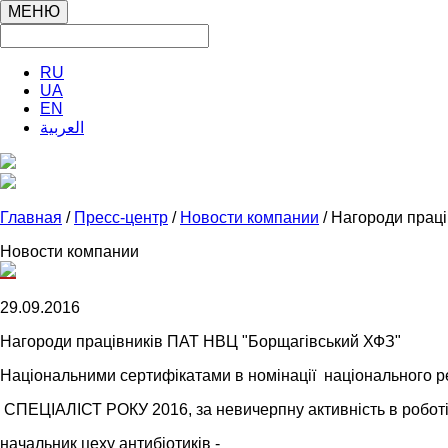
МЕНЮ
RU
UA
EN
العربية
Главная
/
Пресс-центр
/
Новости компании
/ Нагороди прац
Новости компании
29.09.2016
Нагороди працівників ПАТ НВЦ "Борщагівський ХФЗ"
Національними сертифікатами в номінації національного р
СПЕЦІАЛІСТ РОКУ 2016, за невичерпну активність в роботі,
начальник цеху антибіотиків - на