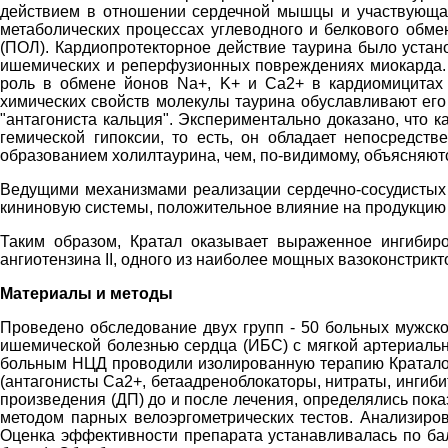
действием в отношении сердечной мышцы и участвующая
метаболических процессах углеводного и белкового обм
(ПОЛ). Кардиопротекторное действие таурина было устан
ишемических и реперфузионных повреждениях миокарда. 
роль в обмене йонов Na+, K+ и Са2+ в кардиомицитах 
химических свойств молекулы таурина обуславливают его
"антагониста кальция". Экспериментально доказано, что
гемической гипоксии, то есть, он обладает непосредст
образованием холилтаурина, чем, по-видимому, объясняют
Ведущими механизмами реализации сердечно-сосудистых 
кининовую системы, положительное влияние на продукцию
Таким образом, Кратал оказывает выраженное ингибиро
ангиотензина II, одного из наиболее мощных вазоконстрикт
Материалы и методы
Проведено обследование двух групп - 50 больных мужског
ишемической болезнью сердца (ИБС) с мягкой артериально
больным НЦД проводили изолированную терапию Краталом, 
(антагонисты Са2+, бетаадреноблокаторы, нитраты, инги
произведения (ДП) до и после лечения, определялись пок
методом парных велоэргометрических тестов. Анализиров
Оценка эффективности препарата устанавливалась по балл