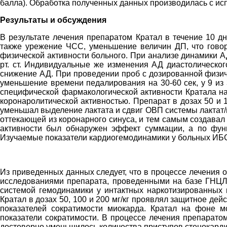
балла). Обработка полученных данных производилась с ис
Результаты и обсуждения
В результате лечения препаратом Кратал в течение 10 д
также урежение ЧСС, уменьшение величин ДП, что гово
физической активности больного. При анализе динамики АД 
рт. ст. Индивидуальные же изменения АД диастолического
снижение АД. При проведении проб с дозированной физиче
уменьшение времени педалирования на 30-60 сек, у 9 из
специфической фармакологической активности Кратала на
коронаролитической активностью. Препарат в дозах 50 и 
уменьшал выделение лактата и сдвиг ОВП системы лактат/
оттекающей из коронарного синуса, и тем самым создавал
активности был обнаружен эффект суммации, а по функ
Изучаемые показатели кардиогемодинамики у больных ИБС 
Из приведенных данных следует, что в процессе лечения
исследованиями препарата, проведенными на базе ГНЦЛС
системой гемодинамики у интактных наркотизированных 
Кратал в дозах 50, 100 и 200 мг/кг проявлял защитное д
показателей сократимости миокарда. Кратал на фоне м
показатели сократимости. В процессе лечения препарато
достоверно уменьшилось количества приступов стенокарди