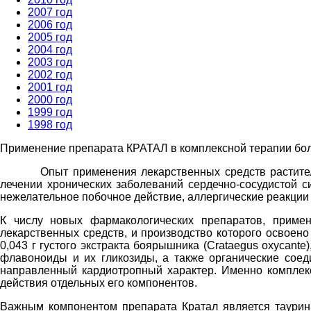
2007 год
2006 год
2005 год
2004 год
2003 год
2002 год
2001 год
2000 год
1999 год
1998 год
Применение препарата КРАТАЛ в комплексной терапии бол
Опыт применения лекарственных средств растительног
лечении хронических заболеваний сердечно-сосудистой 
нежелательное побочное действие, аллергические реакции
К числу новых фармакологических препаратов, приме
лекарственных средств, и производство которого освоен
0,043 г густого экстракта боярышника (Crataеgus oxycante)
флавоноиды и их гликозиды, а также органические соед
направленный кардиотропный характер. Именно комплекс
действия отдельных его компонентов.
Важным компонентом препарата Кратал является таурин