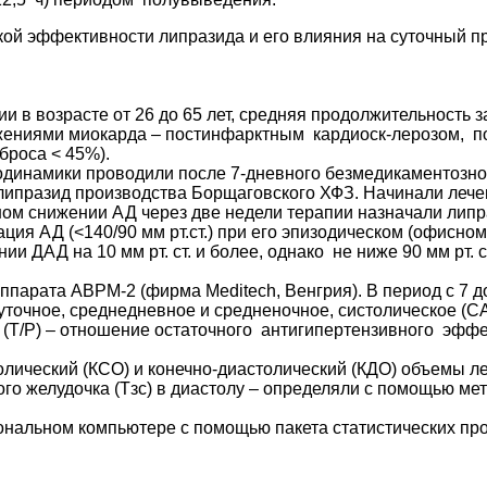
кой эффективности липразида и его влияния на суточный 
и в возрасте от 26 до 65 лет, средняя продолжительность з
ажениями миокарда – постинфарктным кардиоск-лерозом, 
броса < 45%).
инамики проводили после 7-дневного безмедикаментозного
липразид производства Борщаговского ХФЗ. Начинали лечен
ном снижении АД через две недели терапии назначали липр
ия АД (<140/90 мм рт.ст.) при его эпизодическом (офисно
 ДАД на 10 мм рт. ст. и более, однако не ниже 90 мм рт. ст
арата ABPM-2 (фирма Meditech, Венгрия). В период с 7 до
суточное, среднедневное и средненочное, систолическое (С
 (Т/Р) – отношение остаточного антигипертензивного эффе
олический (КСО) и конечно-диастолический (КДО) объемы л
ого желудочка (Тзс) в диастолу – определяли с помощью м
нальном компьютере с помощью пакета статистических прог