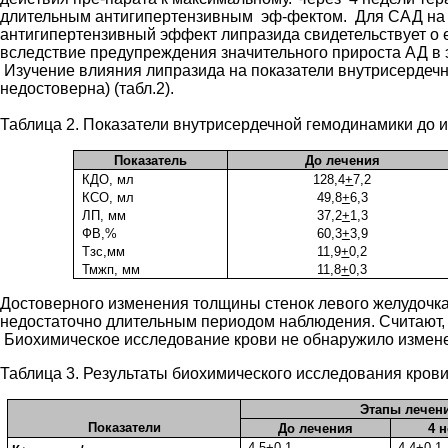
длительным антигипертензивным эф-фектом. Для САД на ф
антигипертензивный эффект липразида свидетельствует о 
вследствие предупреждения значительного прироста АД в 
Изучение влияния липразида на показатели внутрисердеч
недостоверна) (табл.2).
Таблица 2. Показатели внутрисердечной гемодинамики до 
Показатель
До лечения
КДО, мл
128,4
+
7,2
КСО, мл
49,8
+
6,3
ЛП, мм
37,2
+
1,3
ФВ,%
60,3
+
3,9
Тзс,мм
11,9
+
0,2
Тмжп, мм
11,8
+
0,3
Достоверного изменения толщины стенок левого желудочка
недостаточно длительным периодом наблюдения. Считают, 
Биохимическое исследование крови не обнаружило измене
Таблица 3. Результаты биохимического исследования крови
Этапы лечен
Показатели
До лечения
4 
4,5
+
0,1
4,4
+
0,1