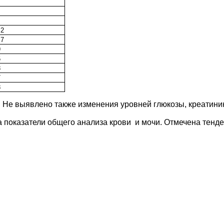
,2
,7
9
5
8
7
8
 Не выявлено также изменения уровней глюкозы, креатинин
показатели общего анализа крови и мочи. Отмечена тенден