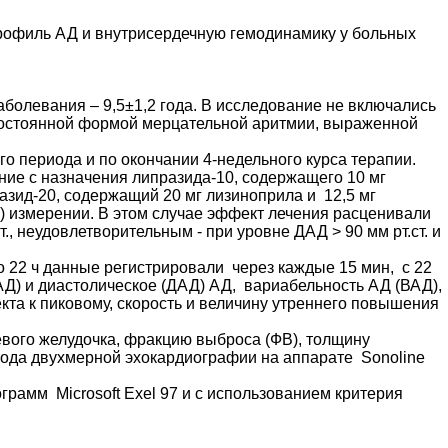
профиль АД и внутрисердечную гемодинамику у больных
аболевания – 9,5±1,2 года. В исследование не включались
постоянной формой мерцательной аритмии, выраженной
 периода и по окончании 4-недельного курса терапии.
ие с назначения липразида-10, содержащего 10 мг
азид-20, содержащий 20 мг лизиноприла и 12,5 мг
м) измерении. В этом случае эффект лечения расценивали
., неудовлетворительным - при уровне ДАД > 90 мм рт.ст. и
 22 ч данные регистрировали через каждые 15 мин, с 22
АД) и диастолическое (ДАД) АД, вариабельность АД (ВАД),
кта к пиковому, скорость и величину утреннего повышения
евого желудочка, фракцию выброса (ФВ), толщину
етода двухмерной эхокардиографии на аппарате Sonoline
рамм Microsoft Exel 97 и с использованием критерия