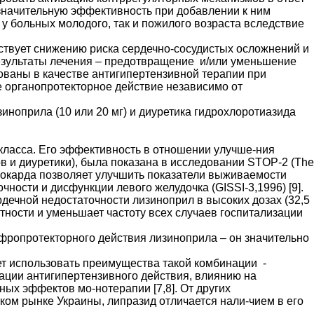
начительную эффективность при добавлении к ним
 у больных молодого, так и пожилого возраста вследствие
бствует снижению риска сердечно-сосудистых осложнений и
результаты лечения – предотвращение и/или уменьшение
ованы в качестве антигипертензивной терапии при
 органопротекторное действие независимо от
ноприла (10 или 20 мг) и диуретика гидрохлоротиазида
класса. Его эффективность в отношении улучше-ния
 и диуретики), была показана в исследовании STOP-2 (The
а миокарда позволяет улучшить показатели выживаемости
чности и дисфункции левого желудочка (GISSI-3,1996) [9].
сердечной недостаточности лизиноприл в высоких дозах (32,5
ртности и уменьшает частоту всех случаев госпитализации
а нефропротекторного действия лизиноприла – он значительно
ет использовать преимущества такой комбинации -
ации антигипертензивного действия, влиянию на
х эффектов мо-нотерапии [7,8]. От других
м рынке Украины, липразид отличается нали-чием в его