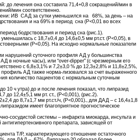
 до лечения она составила 71,4+0,8 сокращений/мин в
щений/мин соответственно.
ни: ИВ САД за сутки уменьшился на 68%, за день – на
дрствования и на 69% в период сна (P<0,01 во всех
риод бодрствования и период сна (рис.1).
ньшилась с 18,7±0,4 до 14,6±0,5 мм рт.ст. (P<0,05), в
достоверными (P<0,05). На исходно нормальные показатели
ии нарушений суточного профиля АД у большинства
АД в ночные часы), или “over-dipper” (с чрезмерным его
тствено с 6,8±3,1% и 7,2±3,0 % до 12,3±2,8% и 11,8±2,5%,
й профиль АД также норма-лизовался за счет выраженного
ения количество пациентов с нормальным суточным
о 10 ч утра) до и после лечения показал, что липразид
о 12,4±5,1 мм рт. ст., (P<0,001), (рис.2).
до 8,7±1,7 мм рт.ст./ч, (P<0,001)., для ДАД – с 16,4±1,8
я липразидом имеет благоприятное прогностическое
чно-сосудистой системы – инфаркта миокарда, инсульта и
й антигипертензивного препарата, зависящей от
циента Т/Р, характеризующего отношение остаточного
9%, для ДАД – 67%. Липразид-20 обладал более