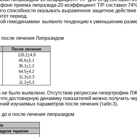
оне приема липразида-20 коэффициент Т/Р составил 74%,
его способности оказывать выраженное защитное действие 
этот период.
ной гемодинамики выявило тенденцию к уменьшению разме
и после лечения Липразидом
После лечения
120,2
+
4,8
45,6
+
5,1
36,1
+
1,2
64,5
+
4,2
11,3
+
0,3
11,2
+
0,3
 не было выявлено. Отсутствие регрессии гипертрофии ЛЖ 
что достоверную динамику показателей можно получить чер
ний изучаемых параметров после лечения (табл.3).
 до и после лечения липразидом
ия
недели терапии