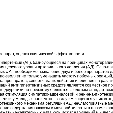
епарат, оценка клинической эффективности
ертензии (АГ), базирующиеся на принципах монотерапии
ия целевого уровня артериального давления (АД). Осно-ва
ных с АГ необходимо назначение двух и более препаратов д
по-зволяет не только уменьшить частоту побочных реакций
 препаратов, синергизма их действия и влияния на различ
ций антигипертензивных средств является совместное при
е диуретики по-прежнему являются «золотым стандар-том»
ая стимуляция симпатико-адреналовой и ренин-ангиотенз
ретики у молодых пациентов в силу имеющегося у них исх
отензинного механизма регуляции АД; неблагоприятные ме
ение содержания глюкозы и мочевой кислоты в плазме кро
бежать нежелательных метаболических нарушений и нивели