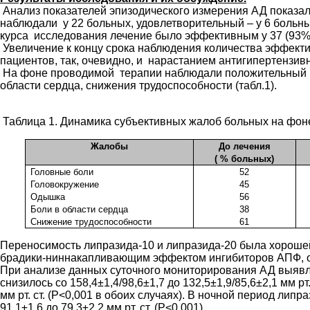
Анализ показателей эпизодического измерения АД показал,
наблюдали у 22 больных, удовлетворительный – у 6 больны
курса исследования лечение было эффективным у 37 (93%) 
Увеличение к концу срока наблюдения количества эффект
пациентов, так, очевидно, и нарастанием антигипертензив
На фоне проводимой терапии наблюдали положительный кл
области сердца, снижения трудоспособности (табл.1).
Таблица 1. Динамика субъективных жалоб больных на фон
Жалобы
До лечения
( % больных)
Головные боли
52
Головокружение
45
Одышка
56
Боли в области сердца
38
Снижение трудоспособности
61
Переносимость липразида-10 и липразида-20 была хорошей
брадики-ниннакапливающим эффектом инги
При анализе данных суточного мониторирования АД выявле
снизилось со 158,4±1,4/98,6±1,7 до 132,5±1,9/85,6±2,1 мм рт
мм рт. ст. (P<0,001 в обоих случаях). В ночной период лип
91,1±1,6 до 79,3±2,2 мм рт. ст. (P<0,001).