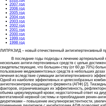
2007 год
2006 год
2005 год
2004 год
2003 год
2002 год
2001 год
2000 год
1999 год
1998 год
ЛИПРАЗИД – новый отечественный антигипертензивный пр
В последние годы подходы к лечению артериальной гип
нескольких антиги-пертензивных средств с целью достижен
свидетельствующие, что большин-ству (от 60 до 70%) боль
пользование медикаментозных средств в небольших дозах 
лечения вследствие суммации антигипертензивного эффекта
Одной из наиболее эффективных и целесообразных комбина
ангиотензинпрев-ращающего фермента (АПФ) [2]. Тиазидны
факторов, ограничивающих их эффективность, рефлекторн
объема циркулирующей крови; недостаточный ответ на диу
вегетативной нервной системы и преобладания ренин-анги
диуретиками – повышение инсулинорезистентности, увелич
применение диуретиков с ингибиторами АПФ позволяет из