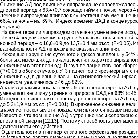
Снижение АД под влиянием липразида не сопровождалось 
дневной период и 63,4+0,7 сокращений/мин ночью, через 4
Лечение липразидом привело к существенному уменьшению
66%, за ночь – на 69%. Индекс времени ДАД в конце курса
случаях).
На фоне терапии липразидом отмечено уменьшение исходн
Через 4 недели лечения в группе больных с повышенной ва
ночной период – с 18,8±0,9 до 13,7±0,4 мм рт.ст., (P<0,0
вариабельности АД липразид не оказывал влияния.
Исходные нарушения суточного индекса выявлены у 54% 
больных, имев-ших до начала лечения характер циркадного 
снижением в этот пери од). В груп-пе пациентов non-dipper
(P<0,05 в обоих случаях). У 3 пациентов с чрез-мерным с
снижения АД в дневные часы. На физиологический циркадн
индексом увеличилось с 46 до 82%.
Анализ динамики показателей абсолютного прироста АД в ут
уменьшает величину утреннего прироста САД на 63% (с 45,6±5,2
Исходно повышенная скорость утреннего прироста АД под вл
до 5,2±1,9 мм рт. ст., (P<0,001). Выраженное снижение в
значение, поскольку эти показатели являются независимы
Известно, что повышение АД в утренние часы сопряжено с
внезапной смерти [12,13]. Поэтому способность уменьшен
длительности его действия.
О длительности антигипертензивного эффекта липразида п
действия пре-парата к максимальному. Через 4 недели те