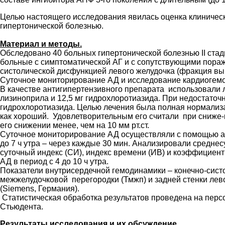
Целью настоящего исследования явилась оценка клиничес
гипертонической болезнью.
Материал и методы.
Обследовано 40 больных гипертонической болезнью II стади
больные с симптоматической АГ и с сопутствующими пор
систолической дисфункцией левого желудочка (фракция вы
Суточное мониторирование АД и исследование кардиогемод
В качестве антигипертензивного препарата использовали 
лизиноприла и 12,5 мг гидрохлоротиазида. При недостаточ
гидрохлоротиазида. Целью лечения была полная нормализац
как хороший. Удовлетворительным его считали при сниже-нии
его снижении менее, чем на 10 мм рт.ст.
Суточное мониторирование АД осуществляли с помощью апп
до 7 ч утра – через каждые 30 мин. Анализировали средне
суточный индекс (СИ), индекс времени (ИВ) и коэффициент
АД в период с 4 до 10 ч утра.
Показатели внутрисердечной гемодинамики – конечно-сист
межжелудочковой перегородки (Тмжп) и задней стенки лев
(Siemens, Германия).
Статистическая обработка результатов проведена на персо
Стьюдента.
Результаты исследования и их обсуждение.