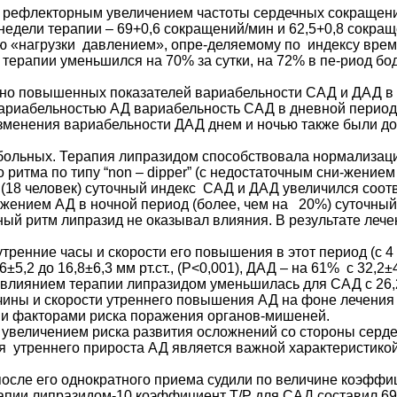
рефлекторным увеличением частоты сердечных сокращений:
 недели терапии – 69+0,6 сокращений/мин и 62,5+0,8 сокра
 «нагрузки давлением», опре-деляемому по индексу време
 терапии уменьшился на 70% за сутки, на 72% в пе-риод бо
о повышенных показателей вариабельности САД и ДАД в пе
риабельностью АД вариабельность САД в дневной период уме
5). Изменения вариабельности ДАД днем и ночью также были 
больных. Терапия липразидом способствовала нормализац
ритма по типу “non – dipper” (с недостаточным сни-жением 
 (18 человек) суточный индекс САД и ДАД увеличился соотве
нижением АД в ночной период (более, чем на 20%) суточны
ый ритм липразид не оказывал влияния. В результате леч
ренние часы и скорости его повышения в этот период (с 4 д
 до 16,8±6,3 мм рт.ст., (P<0,001), ДАД – на 61% с 32,2±4,7 д
иянием терапии липразидом уменьшилась для САД с 26,2±2,4 
еличины и скорости утреннего повышения АД на фоне лечени
ми факторами риска поражения органов-мишеней.
 увеличением риска развития осложнений со стороны серде
ия утреннего прироста АД является важной характеристико
осле его однократного приема судили по величине коэффи
рапии липразидом-10 коэффициент Т/Р для САД составил 6