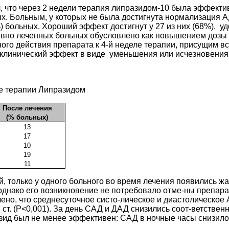
 что через 2 недели терапия липразидом-10 была эффектив
х. Больным, у которых не была достигнута нормализация АД
больных. Хороший эффект достигнут у 27 из них (68%), уд
ивно леченных больных обусловлено как повышением дозы 
ного действия препарата к 4-й неделе терапии, присущим 
инический эффект в виде уменьшения или исчезновения г
е терапии Липразидом
После лечения
(% больных)
13
17
10
19
11
, только у одного больного во время лечения появились ж
биторов АПФ, однако его возникновение 
но, что среднесуточное систо-лическое и диастолическое 
. ст. (P<0,001). За день САД и ДАД снизились соот-ветственн
разид был не менее эффективен: САД в ночные часы снизилось