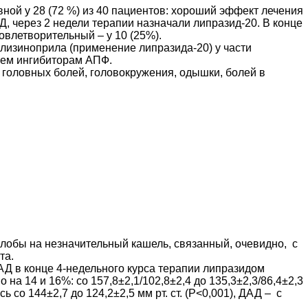
ной у 28 (72 %) из 40 пациентов: хороший эффект лечения
, через 2 недели терапии назначали липразид-20. В конце
овлетворительный – у 10 (25%).
лизиноприла (применение липразида-20) у части
всем ингибиторам АПФ.
оловных болей, головокружения, одышки, болей в
алобы на незначительный кашель, связанный, очевидно, с
не потребовало отме-ны препарата.
АД в конце 4-недельного курса терапии липразидом
о на 14 и 16%: со 157,8±2,1/102,8±2,4 до 135,3±2,3/86,4±2,3
 со 144±2,7 до 124,2±2,5 мм рт. ст. (P<0,001), ДАД – с