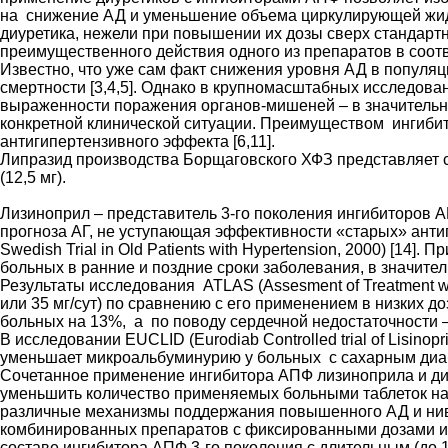
на снижение АД и уменьшение объема циркулирующей жидк
диуретика, нежели при повышении их дозы сверх стандартн
преимущественного действия одного из препаратов в соот
Известно, что уже сам факт снижения уровня АД в популяц
смертности [3,4,5]. Однако в крупномасштабных исследов
выраженности поражения органов-мишеней – в значительно
конкретной клинической ситуации. Преимуществом ингиби
антигипертензивного эффекта [6,11].
Липразид производства Борщаговского ХФЗ представляет с
(12,5 мг).
Лизиноприл – представитель 3-го поколения ингибиторов 
прогноза АГ, не уступающая эффективности «старых» анти
Swedish Trial in Old Patients with Hypertension, 2000) [1
больных в ранние и поздние сроки заболевания, в значител
Результаты исследования ATLAS (Assesment of Treatment wit
или 35 мг/сут) по сравнению с его применением в низких до
больных на 13%, а по поводу сердечной недостаточности – 
В исследовании EUCLID (Eurodiab Controlled trial of Lisino
уменьшает микроальбуминурию у больных с сахарным диабе
Сочетанное применение ингибитора АПФ лизиноприла и ди
уменьшить количество применяемых больными таблеток на
различные механизмы поддержания повышенного АД и ниве
комбинированных препаратов с фиксированными дозами ин
составе ингибитора АПФ 3-го поколения с длительным (до