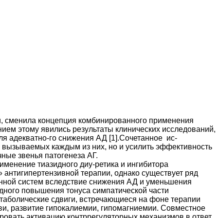
, сменила концепция комбинированного применения
нием этому явились результаты клинических исследований,
ля адекватно-го снижения АД [1].Сочетанное ис-
, вызываемых каждым из них, но и усилить эффективность
ные звенья патогенеза АГ.
менение тиазидного диу-ретика и ингибитора
 антигипертензивной терапии, однако существует ряд
инной систем вследствие снижения АД и уменьшения
одного повышения тонуса симпатической части
таболические сдвиги, встречающиеся на фоне терапии
ви, развитие гипокалиемии, гипомагниемии. Совместное
ровать активацию контррегуляторных механизмов в ответ