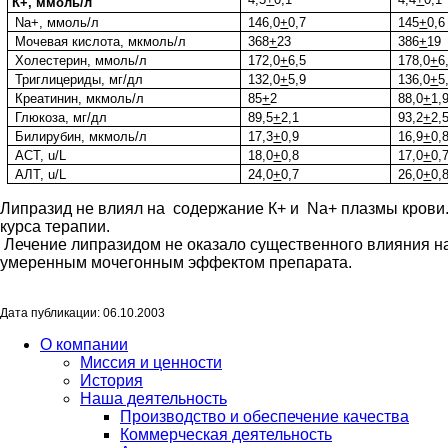
К+, ммоль/л
Na+,
ммоль/л
146,0
+
0,7
145
+
0,6
Мочевая кислота, мкмоль/л
368
+
23
386
+
19
Холестерин, ммоль/л
172,0
+
6,5
178,0
+
6
Триглицериды, мг/дл
132,0
+
5,9
136,0
+
5
Креатинин, мкмоль/л
85
+
2
88,0
+
1,
Глюкоза, мг/дл
89,5
+
2,1
93,2
+
2,
Билирубин, мкмоль/л
17,3
+
0,9
16,9
+
0,
АСТ,
u/L
18,0
+
0,8
17,0
+
0,
АЛТ, u/L
24,0
+
0,7
26,0
+
0,
Липразид не влиял на содержание К+ и Na+ плазмы крови.
курса терапии.
Лечение липразидом не оказало существенного влияния на 
умеренным мочегонным эффектом препарата.
Дата публикации: 06.10.2003
О компании
Миссия и ценности
История
Наша деятельность
Производство и обеспечение качества
Коммерческая деятельность