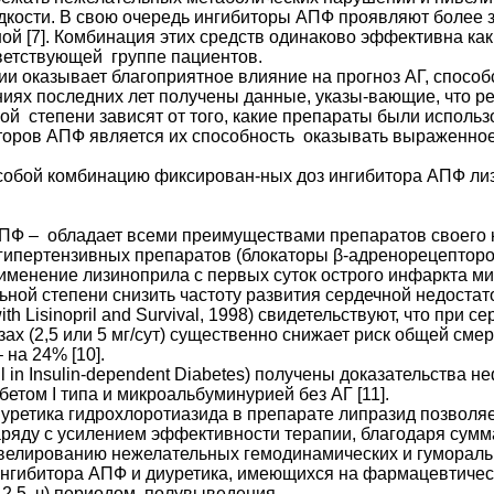
ости. В свою очередь ингибиторы АПФ проявляют более з
ой [7]. Комбинация этих средств одинаково эффективна как
ветствующей группе пациентов.
ии оказывает благоприятное влияние на прогноз АГ, спосо
аниях последних лет получены данные, указы-вающие, что 
й степени зависят от того, какие препараты были использ
торов АПФ является их способность оказывать выраженное
обой комбинацию фиксирован-ных доз ингибитора АПФ лизи
АПФ – обладает всеми преимуществами препаратов своего 
гипертензивных препаратов (блокаторы β-адренорецепторов
4]. Применение лизиноприла с первых суток острого инфаркт
ьной степени снизить частоту развития сердечной недостато
h Lisinopril and Survival, 1998) свидетельствуют, что при 
зах (2,5 или 5 мг/сут) существенно снижает риск общей сме
на 24% [10].
pril in Insulin-dependent Diabetes) получены доказательств
том I типа и микроальбуминурией без АГ [11].
уретика гидрохлоротиазида в препарате липразид позволя
ряду с усилением эффективности терапии, благодаря сумм
лированию нежелательных гемодинамических и гуморальны
гибитора АПФ и диуретика, имеющихся на фармацевтическо
 12,5 ч) периодом полувыведения.