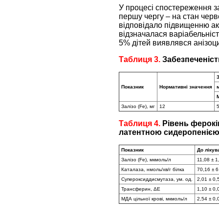
У процесі спостереження за
першу чергу – на стан черв
відповідало підвищенню акт
відзначалася варіабельніст
5% дітей виявлявся анізоци
Таблиця 3.
Забезпеченіст
Показник
Нормативні значення
Залізо (Fe), мг
12
Таблиця 4.
Рівень ферокін
латентною сидеропенією
Показник
До лікув
Залізо (Fe), мкмоль/л
11,08 ± 1
Каталаза, нмоль/хв/г білка
70,16 ± 6
Супероксиддисмутаза, ум. од.
2,01 ± 0,
Трансферин, ΔЕ
1,10 ± 0,
МДА цільної крові, мкмоль/л
2,54 ± 0,