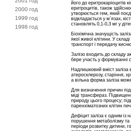
2001 год
його до еритрокаріоцитів к
еритроцитів, також здійсню
2000 год
утворюється гем, який поєд
1999 год
відкладається у м`язах, кіс
становлять 0,1-0,3 мг у дітей
1998 год
Біохімічна значущість залі
якої живої клітини. У склад
транспорт і передачу кисню 
Залізо входить до складу а
бере участь у формуванні с
Надлишковий вміст заліза 
атеросклерозу, старіння, х
а вільна форма заліза може 
Для визначення причин підв
міді трансфераз. Підвищенн
природу цього процесу; під
паренхіматозних клітин печ
Дефіцит заліза є одним із 
порушення метаболізму та р
періоди розвитку дитини, г