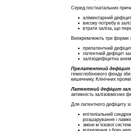
Серед постнатальних причин
аліментарний дефіцит
високу потребу в заліз
втрати заліза, що пер
Виокремлюють три форми з
прелатентний дефіцит
латентний дефіцит зал
залізодефіцитна анем
Прелатентний дефіцит 
гемоглобінового фонду збер
кишечнику. Клінічних прояв
Латентний дефіцит зал
активність залізовмісних 
Для латентного дефіциту зал
епітеліальний синдром 
розшарування і ламкіс
зміни м`язової системи
відхилення з боку нер