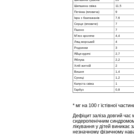
Шипшина свіжа
11,5
Печінка (яловича)
9
Ікра з баклажанів
7,6
Серце (яловиче)
7
Пшоно
7
М`ясо кроляче
4,4
Лящ морський
4
Родзинки
3
Яйця курячі
2,7
Яблука
2,2
Хліб житній
2
Вишня
1,4
Суниці
1,2
Капуста свіжа
1
Гарбуз
0,8
* мг на 100 г їстівної части
Дефіцит заліза довгий час
сидеропенічним синдромом (
лікування у дітей виникає 
незначному фізичному навант