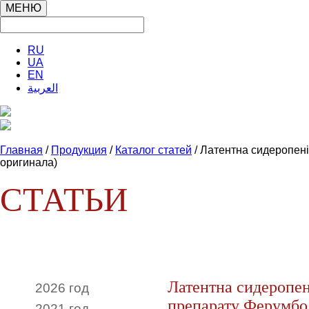
МЕНЮ
RU
UA
EN
العربية
Главная
/
Продукция
/
Каталог статей
/ Латентна сидеропені
оригинала)
СТАТЬИ
Латентна сидеропені
2026 год
препарату Ферумбо 
2021 год