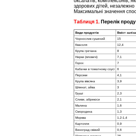
оксалатів, комплексонів, як
здорових дітей, незалежно 
Максимальні значення спосте
Таблиця 1.
Перелік проду
Види продуктів
Вміст заліза
Чорнослив сушений
15
Квасоля
12,4
Крупа гречана
8
Нирки (яловичі)
7,1
Горох
7
Кабачки в томатному coyci
6
Персики
4,1
Крупа вівсяна
3,9
Шпинат, айва
3
Груші
2,3
Сливи, абрикоси
2,1
Малина
1,6
Смородина
1,3
Морква
1,2-1,4
Картопля
0,9
Виноград свіжий
0,6
Шипшина сушена
28