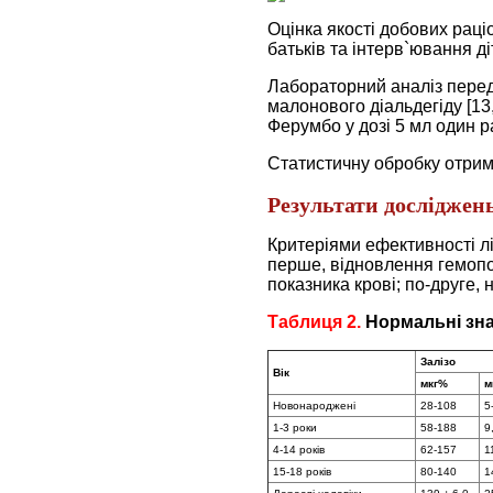
Оцінка якості добових рац
батьків та інтерв`ювання ді
Лабораторний аналіз перед
малонового діальдегіду [13
Ферумбо у дозі 5 мл один ра
Статистичну обробку отрим
Результати досліджень
Критеріями ефективності лі
перше, відновлення гемопое
показника крові; по-друге,
Таблиця 2.
Нормальні знач
Залізо
Вік
мкг%
м
Новонароджені
28-108
5
1-3 роки
58-188
9
4-14 років
62-157
1
15-18 років
80-140
1