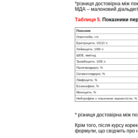
*різниця достовірна між пок
МДА – малоновий діальдегі
Таблиця 5.
Показники пер
Показник
Гемоглобін, г/л
Еритроцити, 1012/ л
Лейкоцити, 109/ л
ШОЕ, мм/год
Тромбоцити, 109/ л
Паличкоядерні, %
Сегментоядерні, %
Лімфоцити, %
Еозинофіли, %
Моноцити, %
Нейтрофіли з токсичною зернистістю, %
* різниця достовірна між пок
Крім того, після курсу кор
формули, що свідчить про н