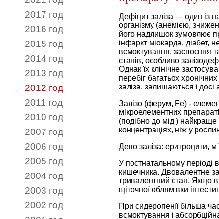
2017 год
Дефіцит заліза — один із 
організму (анемією, знижен
2016 год
його надлишок зумовлює про
2015 год
інфаркт міокарда, діабет, н
всмоктування, засвоєння та
2014 год
станів, особливо залізодеф
Однак їх клінічне застосу
2013 год
перебіг багатьох хронічни
2012 год
заліза, залишаються і досі а
2011 год
Залізо (ферум, Fe) - елеме
мікроелементних препараті
2010 год
(подібно до міді) найкраще
концентраціях, ніж у рослинн
2007 год
2006 год
Депо заліза: еритроцити, м`
2005 год
У постнатальному періоді в
кишечника. Двовалентне за
2004 год
тривалентний стан. Якщо вм
2003 год
щіточної облямівки інтестин
2002 год
При сидеропенії більша час
всмоктування і абсорбційн