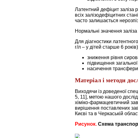
Латентний дефіцит заліза 
всіх залізодефіцитних стан
часто залишається нерозпі
Нормальні значення заліза 
Для діагностики латентного 
г/л – у дітей старше 6 років)
зниження рівня сиров
підвищення загальної 
насичення трансфери
Матеріал і методи до
Виходячи із доведеної специ
5, 11], метою нашого досл
хіміко-фармацевтичний заво
вирішення поставлених завд
Києві та в Черкаській област
Рисунок.
Схема транспорт