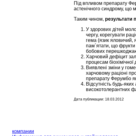
Під впливом препарату Феру
астенічного синдрому, що м
Таким чином,
результати 
У здорових дітей моло
чергу, корегувати ра
гема (язик яловичий, 
пам`ятати, що фрукти 
бобових перешкоджаю
Харчовий дефіцит зал
процесам біохімічної 
Виявлені зміни у гоме
харчовому раціоні про
препарату Ферумбо як
Відсутність будь-яких
високотолерантних фа
Дата публикации: 18.03.2012
компании