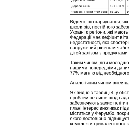
Дорослі чоловіки
139 ± 6,0
2
Дорослі жінки
121 ± 11,9
2
Чоловіки і жінки > 60 років
65-110
1
Відомо, що харчування, яко
школярів, постійного забезп
Україні є регіони, які маю
Федерації має дефіцит віта
недостатності, яка спостері
напружений рівень метаболі
дітей залізом з продуктам
Таким чином, діти молодшо
нашими попередніми даними,
77% магнію від необхідного
Аналогічним чином вигляда
Як видно з таблиці 4, у об
проблем не лише щодо адапт
забезпечують захист клітин
плані інтерес викликає під
міститься у Ферумбо, покр
якого достовірно підвищуєт
комплекси тривалентного зал