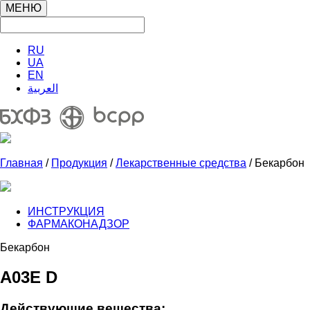
МЕНЮ
RU
UA
EN
العربية
Главная
/
Продукция
/
Лекарственные средства
/ Бекарбон
ИНСТРУКЦИЯ
ФАРМАКОНАДЗОР
Бекарбон
A03E D
Действующие вещества: