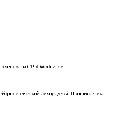
мышленности CPhI Worldwide…
нейтропенической лихорадкой; Профилактика