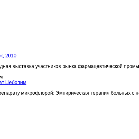
ж, 2010
ародная выставка участников рынка фармацевтической про
рат Цебопим
препарату микрофлорой; Эмпирическая терапия больных с 