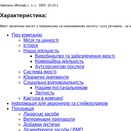
Valeriana officinalis L. s. L. DER: 10-15:1
Характеристика:
Вміст органічних кислот у перерахунку на ізовалеріанову кислоту і суху речовину - не
Про компанію
Місія та цінності
Історія
Наша діяльність
Виробництво та забезпечення якості
Комерційна діяльність
Аутсорсингові послуги
Система якості
Юридичні документи
Соціальна відповідальність
Нашим постачальникам
Звітність
Кар’єра в компанії
Інформація для акціонерів та стейкхолдерів
Продукція
Лікарські засоби
Ветеринарні препарати
Добавки дієтичні
Дезинфікуючі засоби / ВМП