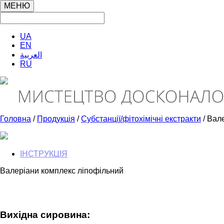
МЕНЮ
UA
EN
العربية
RU
Головна
/
Продукція
/
Субстанції/фітохімічні екстракти
/ Вал
ІНСТРУКЦІЯ
Валеріани комплекс ліпофільний
Вихідна сировина: