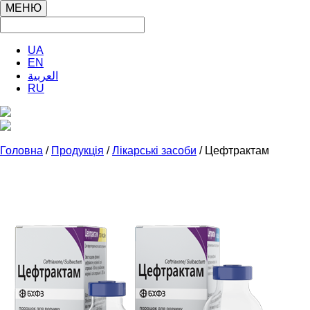
МЕНЮ
UA
EN
العربية
RU
Головна
/
Продукція
/
Лікарські засоби
/ Цефтрактам