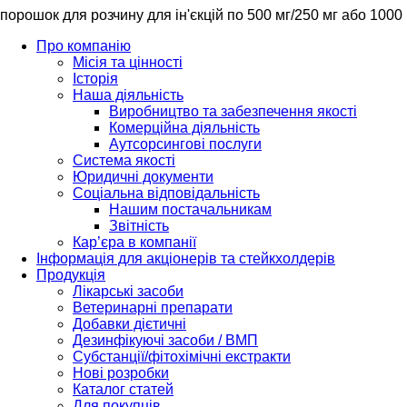
порошок для розчину для ін'єкцій по 500 мг/250 мг або 1000 м
Про компанію
Місія та цінності
Історія
Наша діяльність
Виробництво та забезпечення якості
Комерційна діяльність
Аутсорсингові послуги
Система якості
Юридичні документи
Соціальна відповідальність
Нашим постачальникам
Звітність
Кар’єра в компанії
Інформація для акціонерів та стейкхолдерів
Продукція
Лікарські засоби
Ветеринарні препарати
Добавки дієтичні
Дезинфікуючі засоби / ВМП
Субстанції/фітохімічні екстракти
Нові розробки
Каталог статей
Для покупців