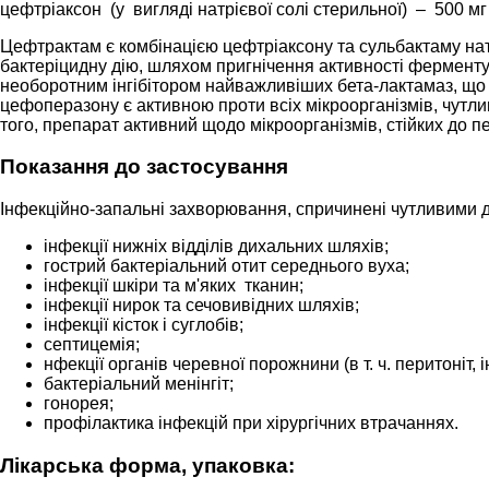
цефтріаксон (у вигляді натрієвої солі стерильної) – 500 мг 
Цефтрактам є комбінацією цефтріаксону та сульбактаму натр
бактеріцидну дію, шляхом пригнічення активності ферменту 
необоротним інгібітором найважливіших бета-лактамаз, що 
цефоперазону є активною проти всіх мікроорганізмів, чутли
того, препарат активний щодо мікроорганізмів, стійких до п
Показання до застосування
Інфекційно-запальні захворювання, спричинені чутливими 
інфекції нижніх відділів дихальних шляхів;
гострий бактеріальний отит середнього вуха;
інфекції шкіри та м'яких тканин;
інфекції нирок та сечовивідних шляхів;
інфекції кісток і суглобів;
септицемія;
нфекції органів черевної порожнини (в т. ч. перитоніт, 
бактеріальний менінгіт;
гонорея;
профілактика інфекцій при хірургічних втрачаннях.
Лікарська форма, упаковка: