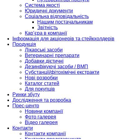
Система якості
Юридичні документи
Соціальна відповідальність
Нашим постачальникам
Звітність
Кар’єра в компанії
Інформація для акціонерів та стейкхолдерів
Продукція
Лікарські засоби
Ветеринарні препарати
Добавки дієтичні
Дезинфікуючі засоби / ВМП
Субстанції/фітохімічні екстракти
Нові розробки
Каталог статей
Для покупців
Ринки збуту
Дослідження та розробка
Прес-центр
Новини компанії
Фото галерея
Відео галерея
Контакти
Контакти компанії