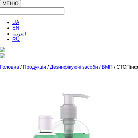
МЕНЮ
UA
EN
العربية
RU
Головна
/
Продукція
/
Дезинфікуючі засоби / ВМП
/ СТОПінф