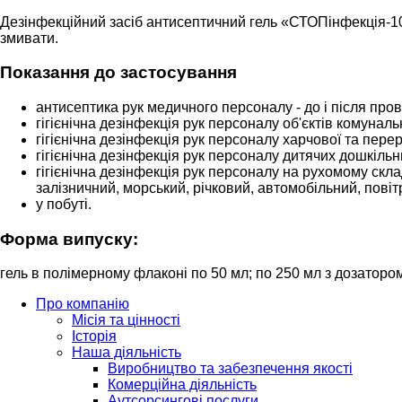
Дезінфекційний засіб антисептичний гель «СТОПінфекція-100
змивати.
Показання до застосування
антисептика рук медичного персоналу - до і після про
гігієнічна дезінфекція рук персоналу об'єктів комуналь
гігієнічна дезінфекція рук персоналу харчової та пере
гігієнічна дезінфекція рук персоналу дитячих дошкільн
гігієнічна дезінфекція рук персоналу на рухомому скла
залізничний, морський, річковий, автомобільний, повіт
у побуті.
Форма випуску:
гель в полімерному флаконі по 50 мл; по 250 мл з дозаторо
Про компанію
Місія та цінності
Історія
Наша діяльність
Виробництво та забезпечення якості
Комерційна діяльність
Аутсорсингові послуги