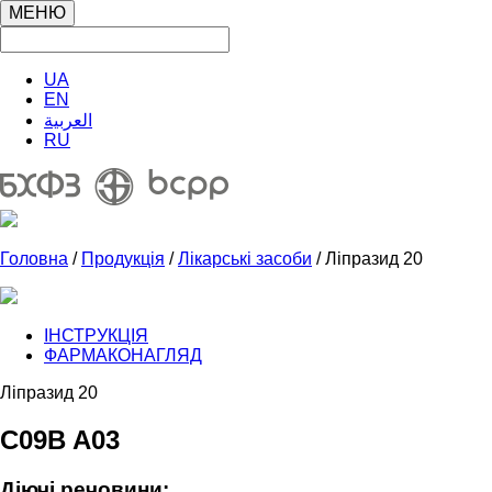
МЕНЮ
UA
EN
العربية
RU
Головна
/
Продукція
/
Лікарські засоби
/ Ліпразид 20
ІНСТРУКЦІЯ
ФАРМАКОНАГЛЯД
Ліпразид 20
C09B A03
Діючі речовини: