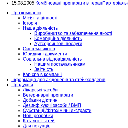
15.08.2005
Комбіновані препарати в терапії артеріально
Про компанію
Місія та цінності
Історія
Наша діяльність
Виробництво та забезпечення якості
Комерційна діяльність
Аутсорсингові послуги
Система якості
Юридичні документи
Соціальна відповідальність
Нашим постачальникам
Звітність
Кар’єра в компанії
Інформація для акціонерів та стейкхолдерів
Продукція
Лікарські засоби
Ветеринарні препарати
Добавки дієтичні
Дезинфікуючі засоби / ВМП
Субстанції/фітохімічні екстракти
Нові розробки
Каталог статей
Для покупців