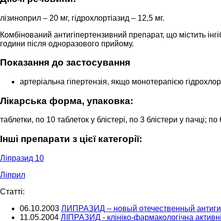
лізиноприл – 20 мг, гідрохлортіазид – 12,5 мг.
Комбінований антигіпертензивний препарат, що містить інгіб
години після одноразового прийому.
Показання до застосування
артеріальна гіпертензія, якщо монотерапією гідрохло
Лікарська форма, упаковка:
таблетки, по 10 таблеток у блістері, по 3 блістери у пачці; п
Інші препарати з цієї категорії:
Ліпразид 10
Ліприл
Cтатті:
06.10.2003
ЛИПРАЗИД – новый отечественный антигип
11.05.2004
ЛІПРАЗИД - клініко-фармакологічна активн