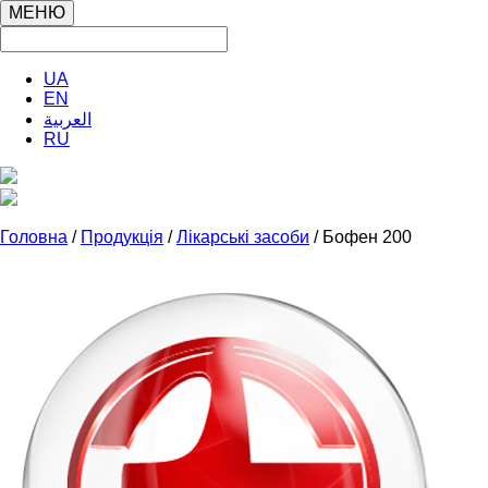
МЕНЮ
UA
EN
العربية
RU
Головна
/
Продукція
/
Лікарські засоби
/ Бофен 200