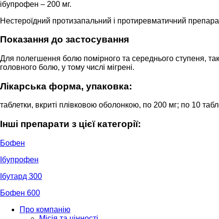
ібупрофен – 200 мг.
Нестероїдний протизапальний і протиревматичний препарат
Показання до застосування
Для полегшення болю помірного та середнього ступеня, так
головного болю, у тому числі мігрені.
Лікарська форма, упаковка:
таблетки, вкриті плівковою оболонкою, по 200 мг; по 10 таблет
Інші препарати з цієї категорії:
Бофен
Ібупрофен
Ібутард 300
Бофен 600
Про компанію
Місія та цінності