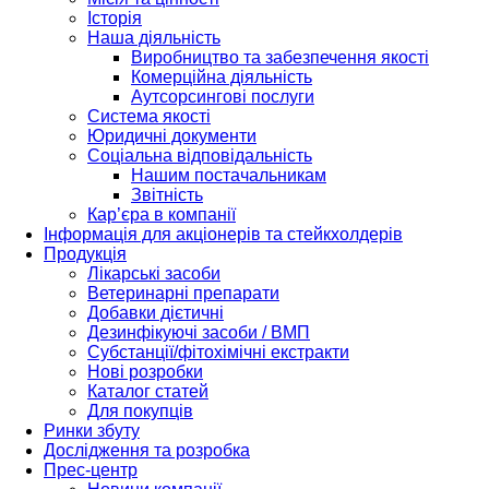
Історія
Наша діяльність
Виробництво та забезпечення якості
Комерційна діяльність
Аутсорсингові послуги
Система якості
Юридичні документи
Соціальна відповідальність
Нашим постачальникам
Звітність
Кар’єра в компанії
Інформація для акціонерів та стейкхолдерів
Продукція
Лікарські засоби
Ветеринарні препарати
Добавки дієтичні
Дезинфікуючі засоби / ВМП
Субстанції/фітохімічні екстракти
Нові розробки
Каталог статей
Для покупців
Ринки збуту
Дослідження та розробка
Прес-центр