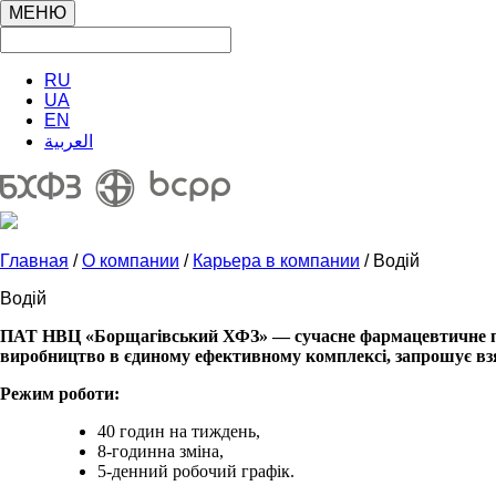
МЕНЮ
RU
UA
EN
العربية
Главная
/
О компании
/
Карьера в компании
/ Водій
Водій
ПАТ НВЦ «Борщагівський ХФЗ» — сучасне фармацевтичне підп
виробництво в єдиному ефективному комплексі, запрошує взя
Режим роботи:
40 годин на тиждень,
8-годинна зміна,
5-денний робочий графік.