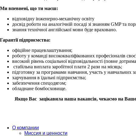
Ми впевнені, що ти маєш:
відповідну інженерно-механічну освіту
досвід роботи на аналогічній посаді зі знанням GMP та п
знання технічної англійської мови буде враховано.
Гарантії підприємства:
офіційне працевлаштування;
роботу у команді висококваліфікованих професіоналів своє
високий рівень соціальної відповідальності (повне дотрим
стабільна виплата заробітної плати 2 рази на місяць;
підготовку за програмами навчання, участь у навчальних за
харчування в їдальні підприємства;
забезпечення спецодягом;
обладнане бомбосховище.
Якщо Вас
зацікавила наша вакансія, чекаємо на Ваше
О компании
Миссия и ценности