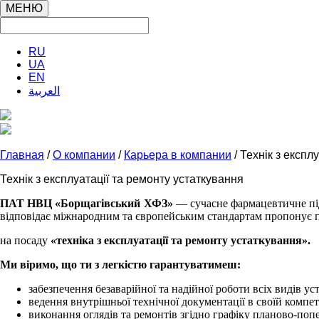
МЕНЮ
RU
UA
EN
العربية
Главная
/
О компании
/
Карьера в компании
/ Технік з експл
Технік з експлуатації та ремонту устаткування
ПАТ НВЦ «Борщагівський ХФЗ»
— сучасне фармацевтичне під
відповідає міжнародним та європейським стандартам
пропонує п
на посаду
«
техніка з
експлуатації та ремонту
устаткування
».
Ми віримо, що ти з легкістю гарантуватимеш:
забезпечення безаварійної та надійної роботи всіх видів ус
ведення внутрішньої технічної документації в своїй компет
виконання оглядів та ремонтів згідно графіку планово-по