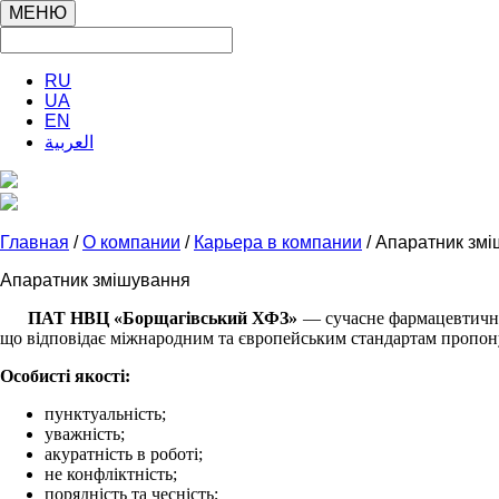
МЕНЮ
RU
UA
EN
العربية
Главная
/
О компании
/
Карьера в компании
/ Апаратник зм
Апаратник змішування
ПАТ НВЦ «Борщагівський ХФЗ»
— сучасне фармацевтичне
що відповідає міжнародним та європейським стандартам
пропон
Особисті якості:
пунктуальність;
уважність;
акуратність в роботі;
не конфліктність;
порядність та чесність;