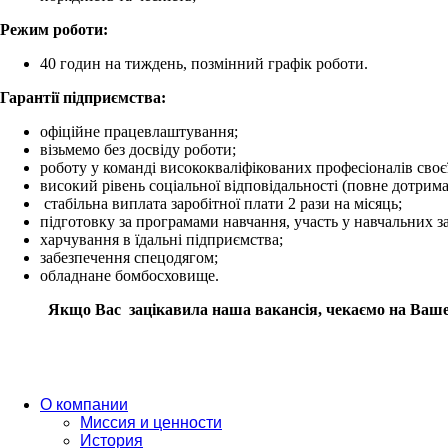
Режим роботи:
40 годин на тиждень,
позмінний графік роботи.
Гарантії підприємства:
офіційне працевлаштування;
візьмемо без досвіду роботи;
роботу у команді висококваліфікованих професіоналів своє
високий рівень соціальної відповідальності (повне дотри
стабільна виплата заробітної плати 2 рази на місяць;
підготовку за програмами навчання, участь у навчальних за
харчування в їдальні підприємства
;
забезпечення спецодягом;
обладнане бомбосховище.
Якщо Вас
зацікавила наша вакансія, чекаємо на Ваше
О компании
Миссия и ценности
История