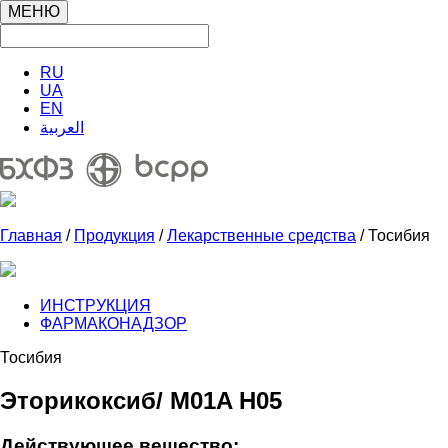
МЕНЮ
RU
UA
EN
العربية
Главная
/
Продукция
/
Лекарственные средства
/ Тосибия
ИНСТРУКЦИЯ
ФАРМАКОНАДЗОР
Тосибия
Эторикоксиб/ M01A H05
Действующее вещество: