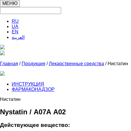
МЕНЮ
RU
UA
EN
العربية
Главная
/
Продукция
/
Лекарственные средства
/ Нистатин
ИНСТРУКЦИЯ
ФАРМАКОНАДЗОР
Нистатин
Nystatin / А07А А02
Действующее вещество: