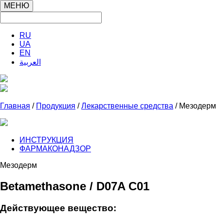
МЕНЮ
RU
UA
EN
العربية
Главная
/
Продукция
/
Лекарственные средства
/ Мезодерм
ИНСТРУКЦИЯ
ФАРМАКОНАДЗОР
Мезодерм
Вetamethasone / D07A C01
Действующее вещество: