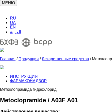
МЕНЮ
RU
UA
EN
العربية
Главная
/
Продукция
/
Лекарственные средства
/ Метоклоп
ИНСТРУКЦИЯ
ФАРМАКОНАДЗОР
Метоклопрамида гидрохлорид
Metoclopramide / A03F A01
Действующее вещество: