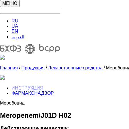
МЕНЮ
RU
UA
EN
العربية
Главная
/
Продукция
/
Лекарственные средства
/ Меробоци
ИНСТРУКЦИЯ
ФАРМАКОНАДЗОР
Меробоцид
Meropenem/J01D H02
Действующие вещества: