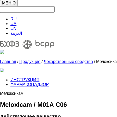
МЕНЮ
RU
UA
EN
العربية
Главная
/
Продукция
/
Лекарственные средства
/ Мелоксик
ИНСТРУКЦИЯ
ФАРМАКОНАДЗОР
Мелоксикам
Meloxicam / М01А С06
Действующее вещество