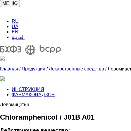
МЕНЮ
RU
UA
EN
العربية
Главная
/
Продукция
/
Лекарственные средства
/ Левомице
ИНСТРУКЦИЯ
ФАРМАКОНАДЗОР
Левомицетин
Chloramphenicol / J01B A01
Действующее вещество: