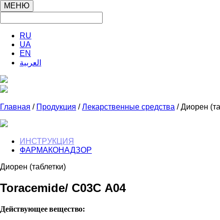
МЕНЮ
RU
UA
EN
العربية
Главная
/
Продукция
/
Лекарственные средства
/ Диорен (т
ИНСТРУКЦИЯ
ФАРМАКОНАДЗОР
Диорен (таблетки)
Toracemide/ С03С А04
Действующее вещество: