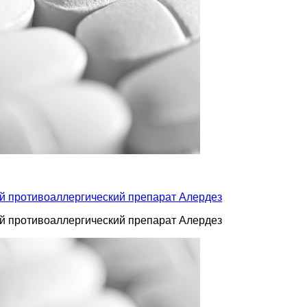
 противоаллергический препарат Алердез
 противоаллергический препарат Алердез