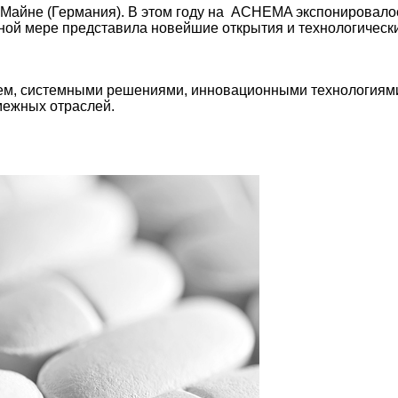
Майне (Германия). В этом году на ACHEMA экспонировалос
лной мере представила новейшие открытия и технологическ
ием, системными решениями, инновационными технологиями
межных отраслей.