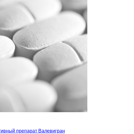
ивный препарат Валевигран