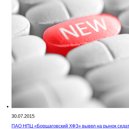
30.07.2015
ПАО НПЦ «Борщаговский ХФЗ» вывел на рынок седат