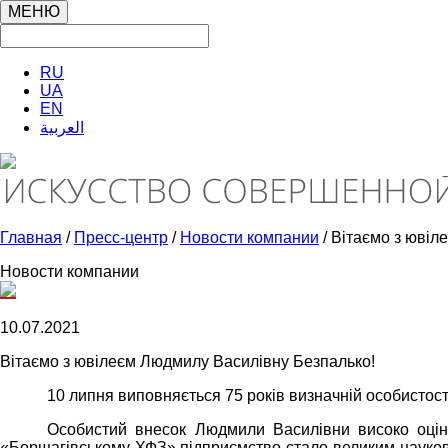
МЕНЮ
RU
UA
EN
العربية
Главная
/
Пресс-центр
/
Новости компании
/ Вітаємо з ювіл
Новости компании
10.07.2021
Вітаємо з ювілеєм Людмилу Василівну Безпалько!
10 липня виповняється 75 років визначній особистост
Особистий внесок Людмили Василівни високо оцінен
«Борщагівському ХФЗ» підприємство стало великим науково-