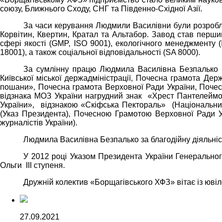
союзу, Ближнього Сходу, СНГ та Південно-Східної Азії.
За часи керування Людмили Василівни були розробле
Корвітин, Квертин, Кратал та Альтабор. Завод став перш
сфері якості (GMP, ISO 9001), екологічного менеджменту
18001), а також соціальної відповідальності (SA 8000).
За сумлінну працю Людмила Василівна Безпалько н
Київської міської держадміністрації, Почесна грамота Держ
пошани», Почесна грамота Верховної Ради України, Почесна
відзнака МОЗ України нагрудний знак «Хрест Пантелеймо
України», відзнакою «Скіфська Пектораль» (Національни
(Указ Президента), Почесною Грамотою Верховної Ради У
журналістів України).
Людмила Василівна Безпалько за благодійну діяльні
У 2012 році Указом Президента України Генераль
Ольги III ступеня.
Дружній колектив «Борщагівського ХФЗ» вітає із ювіл
27.09.2021