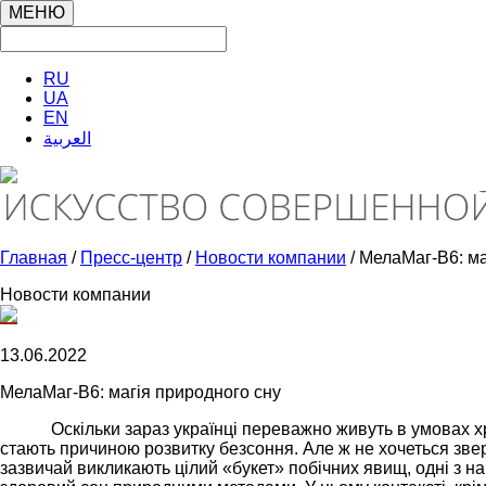
МЕНЮ
RU
UA
EN
العربية
Главная
/
Пресс-центр
/
Новости компании
/ МелаМаг-В6: ма
Новости компании
13.06.2022
МелаМаг-В6: магія природного сну
Оскільки зараз українці переважно живуть в умовах хр
стають причиною розвитку безсоння. Але ж не хочеться звер
зазвичай викликають цілий «букет» побічних явищ, одні з н