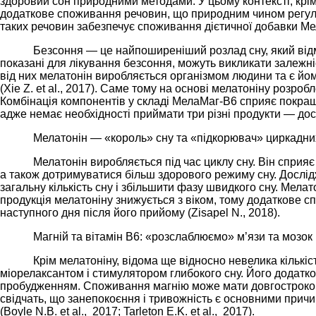
здоровий сон природними методами. У цьому контексті, крім
додаткове споживання речовин, що природним чином регулю
таких речовин забезпечує споживання дієтичної добавки Мел
Безсоння — це найпоширеніший розлад сну, який відмі
показані для лікування безсоння, можуть викликати залежніс
від них мелатонін виробляється організмом людини та є йо
(Xie Z. et al., 2017). Саме тому на основі мелатоніну розро
Комбінація компонентів у складі МелаМаг-В6 сприяє покраще
адже немає необхідності приймати три різні продукти — дост
Мелатонін — «король» сну та «підкорювач» циркадни
Мелатонін виробляється під час циклу сну. Він сприя
а також дотримуватися більш здорового режиму сну. Дослід
загальну кількість сну і збільшити фазу швидкого сну. Мелато
продукція мелатоніну знижується з віком, тому додаткове спо
наступного дня після його прийому (Zisapel N., 2018).
Магній та вітамін В6: «розслаблюємо» м’язи та мозок
Крім мелатоніну, відома ще відносно невелика кількі
міорелаксантом і стимулятором глибокого сну. Його додатк
пробудженням. Споживання магнію може мати довгострокові 
свідчать, що занепокоєння і тривожність є основними прич
(Boyle N.B. et al., 2017; Tarleton E.K. et al., 2017).