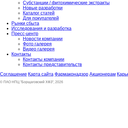
Субстанции / фитохимические экстракты
Новые разработки
Каталог статей
Для покупателей
Рынки сбыта
Исследования и разработка
Пресс-центр
Новости компании
Фото галерея
Видео галерея
Контакты
Контакты компании
Контакты представительств
Соглашение
Карта сайта
Фармаконадзор
Акционерам
Карь
© ПАО НПЦ "Борщаговский ХФЗ", 2026