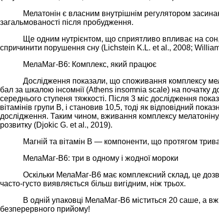
Мелатонін є власним внутрішнім регулятором засинан
загальмованості після пробудження.
Ще одним нутрієнтом, що сприятливо впливає на сон, 
спричинити порушення сну (Lichstein K.L. et al., 2008; Williams 
МелаМаг-В6: Комплекс, який працює
Дослідження показали, що споживання комплексу мела
бал за шкалою інсомнії (Athens insomnia scale) на початку 
середнього ступеня тяжкості. Після 3 міс дослідження пока
вітамінів групи В, і становив 10,5, тоді як відповідний пока
дослідження. Таким чином, вживання комплексу мелатоніну,
розвитку (Djokic G. et al., 2019).
Магній та вітамін В — компоненти, що протягом трива
МелаМаг-В6: три в одному і жодної мороки
Оскільки МелаМаг-В6 має комплексний склад, це дозво
часто-густо виявляється більш вигідним, ніж трьох.
В одній упаковці МелаМаг-В6 міститься 20 саше, а вж
безперервного прийому!