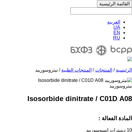
القائمة الرئيسية
العربية
UA
EN
RU
الرئيسية
/
المنتجات
/
المنتجات الطبية
/ نيتروسوربيد
نيتروسوربيد
Isosorbide dinitrate / C01D А08
المادة الفعالة :
10 دينيترات ايسوسوربيد