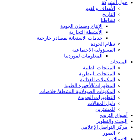
حول الشركة
الأهداف والقيم
التاريخ
نشاطنا
الإنتاج وضمان الجودة
الأنشطة التجارية
خدمات الاستعانة بمصادر خارجية
نظام الجودة
المسؤولية الاجتماعية
المعلومات لموردينا
المنتجات
المنتجات الطبية
المنتجات البيطرية
المكملات الغذائية
المطهرات/الأجهزة الطبية
المكونات الصيدلانية النشطة/ خلاصات
التطويرات الجديدة
دليل المقالات
للمشترين
أسواق الترويج
البحث والتطوير
مركز التواصل الإعلامي
الصور
الاتصالات