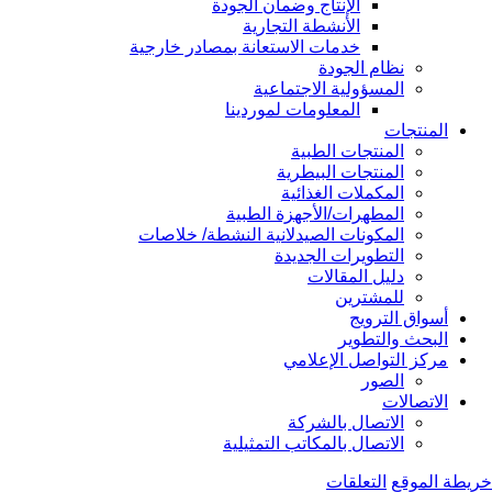
الإنتاج وضمان الجودة
الأنشطة التجارية
خدمات الاستعانة بمصادر خارجية
نظام الجودة
المسؤولية الاجتماعية
المعلومات لموردينا
المنتجات
المنتجات الطبية
المنتجات البيطرية
المكملات الغذائية
المطهرات/الأجهزة الطبية
المكونات الصيدلانية النشطة/ خلاصات
التطويرات الجديدة
دليل المقالات
للمشترين
أسواق الترويج
البحث والتطوير
مركز التواصل الإعلامي
الصور
الاتصالات
الاتصال بالشركة
الاتصال بالمكاتب التمثيلية
خريطة الموقع
التعلقات