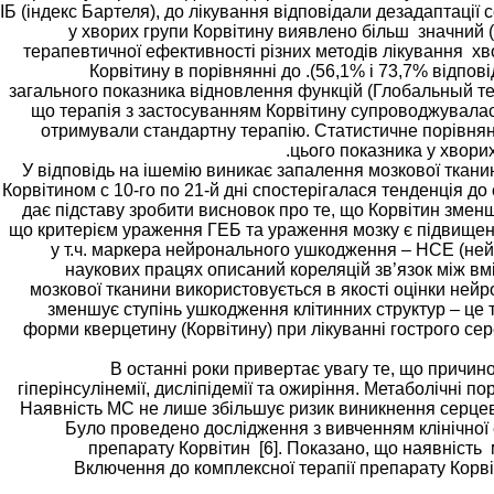
ІБ (індекс Бартеля), до лікування відповідали дезадаптації 
у хворих групи Корвітину виявлено більш значний (
терапевтичної ефективності різних методів лікування хв
Корвітину в порівнянні до .(56,1% і 73,7% відпо
загального показника відновлення функцій (Глобальный тест)
що терапія з застосуванням Корвітину супроводжувалас
отримували стандартну терапію. Статистичне порівняння
цього показника у хворих
У відповідь на ішемію виникає запалення мозкової тканин
Корвітином с 10-го по 21-й дні спостерігалася тенденція до с
дає підставу зробити висновок про те, що Корвітин зменш
що критерієм ураження ГЕБ та ураження мозку є підвищення
у т.ч. маркера нейронального ушкодження – НСЕ (не
наукових працях описаний кореляцій зв’язок між вм
мозкової тканини використовується в якості оцінки нейр
зменшує ступінь ушкодження клітинних структур – це 
форми кверцетину (Корвітину) при лікуванні гострого се
В останні роки привертає увагу те, що причин
гіперінсулінемії, дисліпідемії та ожиріння. Метаболічні
Наявність МС не лише збільшує ризик виникнення серцев
Було проведено дослідження з вивченням клінічної 
препарату Корвітин [6]. Показано, що наявність 
Включення до комплексної терапії препарату Корв