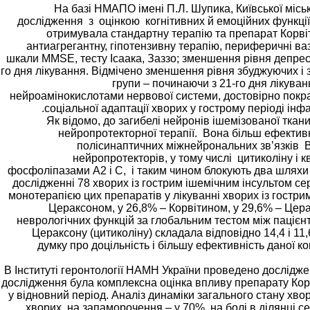
На базі НМАПО імені П.Л. Шупика, Київської місько
дослідження з оцінкою когнітивних й емоційних функції в
отримувала стандартну терапію та препарат Корвіти
антиагрегантну, гіпотензивну терапію, периферичні ваз
шкали MMSE, тесту Ісаака, Заззо; зменшення рівня депресії 
го дня лікування. Відмічено зменшення рівня збуджуючих і з
групи – починаючи з 21-го дня лікува
нейроамінокислотами нервової системи, достовірно покращ
соціальної адаптації хворих у гострому періоді ін
Як відомо, до загибелі нейронів ішемізованої ткан
нейропротекторної терапії. Вона більш ефектив
полісинаптичних міжнейрональних зв’язків В 
нейропротекторів, у тому числі цитиколіну і
фосфоліпазами А2 і С, і таким чином блокують два шляхи 
дослідженні 78 хворих із гострим ішемічним інсультом се
монотерапією цих препаратів у лікуванні хворих із гостри
Цераксоном, у 26,8% – Корвітином, у 29,6% – Цера
неврологічних функцій за глобальним тестом між пацієнта
Цераксону (цитиколіну) складала відповідно 14,4 і 11,
думку про доцільність і більшу ефективність даної к
В Інституті геронтології НАМН України проведено дослідже
дослідження була комплексна оцінка впливу препарату Корв
у відновний період. Аналіз динаміки загального стану хв
хворих, на запаморочення – у 70%, на болі в ділянці 