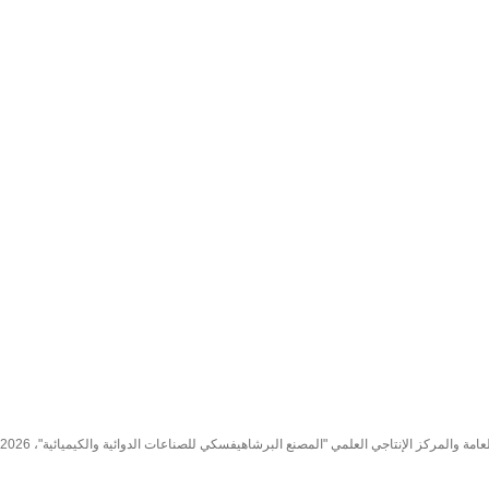
مة والمركز الإنتاجي العلمي "المصنع البرشاهيفسكي للصناعات الدوائية والكيميائية"، 2026