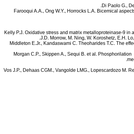
28. Farooqui A.A., Ong W.Y., Horrocks L.A. Bicemical as
31. Kelly P.J. Oxidative stress and matrix metalloproteinase-9 i
J.D. Morrow, M. Ning, W. Koroshetz, E.H. Lo, 
32. Middleton E.Jr., Kandaswami C. Theoharides T.C. The eff
33. Morgan C.P., Skippen A., Sequi B. et al. Phosphorilation
med
35. Vos J.P., Dehaas CGM., Vangolde LMG., Lopescardozo M. R