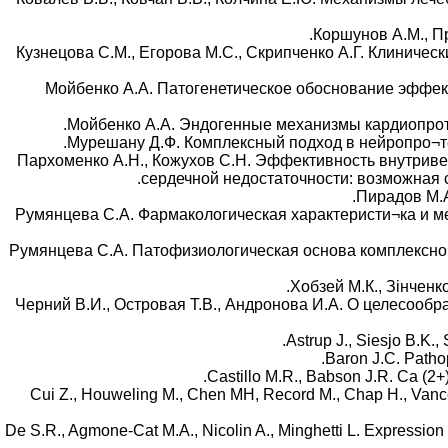
12. Кузнецова С.М., Егорова М.С., Скрипченко А.Г. Клини
13. Мойбенко А.А. Патогенетическое обоснование эфф
16. Пархоменко А.Н., Кожухов С.Н. Эффективность внутр
сердечной недостаточности: возможная сві
18. Румянцева С.А. Фармакологическая характеристи¬ка и 
19. Румянцева С.А. Патофизиологическая основа комплексн
21. Черний В.И., Островая Т.В., Андронова И.А. О целес
25. Cui Z., Houweling M., Chen MH, Record M., Chap H., Vanc
26. De S.R., Agmone-Cat M.A., Nicolin A., Minghetti L. Expressi