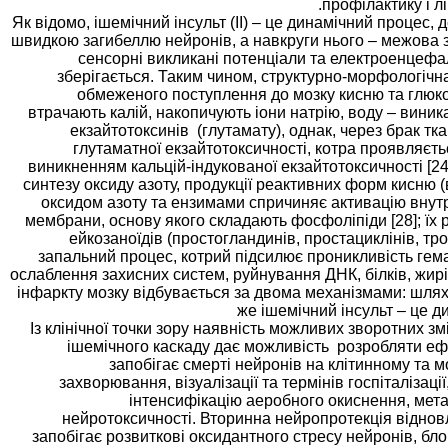
профілактику і л
Як відомо, ішемічний інсульт (ІІ) – це динамічний процес
швидкою загибеллю нейронів, а навкруги нього – межова з
сенсорні викликані потенціали та електроенцефал
зберігається. Таким чином, структурно-морфологічн
обмеженого поступлення до мозку кисню та глюкоз
втрачають калій, накопичують іони натрію, воду – вини
екзайтотоксинів (глутамату), однак, через брак тк
глутаматної екзайтотоксичності, котра проявляєть
виникненням кальцій-індукованої екзайтотоксичності [2
синтезу оксиду азоту, продукції реактивних форм кисню 
оксидом азоту та ензимами спричиняє активацію внутр
мембрани, основу якого складають фосфоліпіди [28]; їх
ейкозаноїдів (простогландинів, простациклінів, тром
запальний процес, котрий підсилює проникливість гема
ослаблення захисних систем, руйнування ДНК, білків, жирі
інфаркту мозку відбувається за двома механізмами: шляхо
же ішемічний інсульт – це д
Із клінічної точки зору наявність можливих зворотних зм
ішемічного каскаду дає можливість розробляти ефе
запобігає смерті нейронів на клітинному та 
захворювання, візуалізації та термінів госпіталіза
інтенсифікацію аеробного окиснення, мета
нейротоксичності. Вторинна нейропротекція відновл
запобігає розвиткові оксидантного стресу нейронів, бло