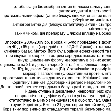
- протизапальний ефект (стійко блокує ліпоксигеназний шл
зберігає активність
- антиагрегантна дія (блокує каталітичну активність 
мікроцирку
Таким чином, дія препарату шляхом впливу на основ
Впродовж 2006-2009 рр. в Україні було проведено відкрит
від 40 до 65 років (середній вік – 52,0±5,7 роки) з гост
клінічних базах. Метою його була оцінка ефективності та
при лікуванні хворих із гострим середньотяжким та тяжк
внутрішньовенну форму кверцетину в різних дозах,
оцінювали на 21-й день та через 2, 3 та 4 міс. Клініко-н
(мШР), індексом Бартела (БІ). Локалізацію та розмір
маркерів запалення (С-реактивний протеїн, інте
прооксидантно-антиоксидантну активність. Клінічний анал
Корвітину виникає достовірний регрес неврологічного
Достовірний регрес середнього балу в разі стандартної тера
й день ступінь відновлення неврологічних функц
неврологічного дефіциту була і в усі наступні дні. До
статистично значимо зменшувався в обох групах. Одна
групи Корвітину. Вже на 21 день сприятливий вихід (
Корвітину порівняно до стандартної терапії безумовно ма