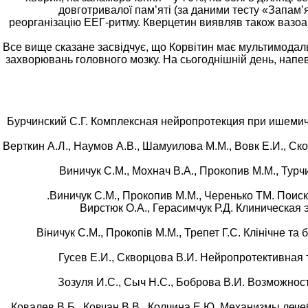
довготривалої пам’яті (за даними тесту «Запам’
реорганізацію ЕЕГ-ритму. Кверцетин виявляв також вазоа
Все вище сказане засвідчує, що Корвітин має мультимодаль
захворювань головного мозку. На сьогоднішній день, напевн
2. Бурчинский С.Г. Комплексная нейропротекция при ишеми
3. Верткин А.Л., Наумов А.В., Шамуилова М.М., Вовк Е.И., 
4. Виничук С.М., Мохнач В.А., Прокопив М.М., Ту
6. Вирстюк О.А., Герасимчук Р.Д. Клиничес
7. Віничук С.М., Прокопів М.М., Трепет Г.С. Клінічне 
8. Гусев Е.И., Скворцова В.И. Нейропротективна
9. Зозуля И.С., Сыч Н.С., Боброва В.И. Возмож
10. Ковалев В.Б., Ковчан В.В., Колчина Е.Ю. Механизмы леч