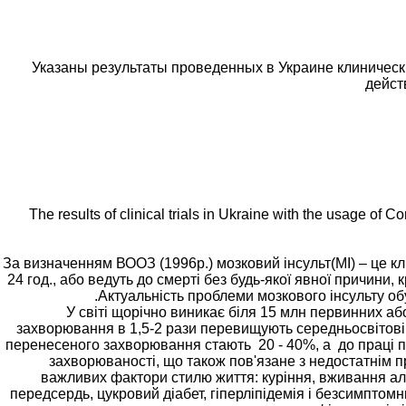
Указаны результаты проведенных в Украине клиничес
дейст
The results of clinical trials in Ukraine with the usage of Co
За визначенням ВООЗ (1996р.) мозковий інсульт(МІ) – це к
24 год., або ведуть до смерті без будь-якої явної причини,
Актуальність проблеми мозкового інсульту о
У світі щорічно виникає біля 15 млн первинних або 
захворювання в 1,5-2 рази перевищують середньосвітові. К
перенесеного захворювання стають 20 - 40%, а до праці по
захворюваності, що також пов'язане з недостатнім п
важливих фактори стилю життя: куріння, вживання алко
передсердь, цукровий діабет, гіперліпідемія і безсимптомн