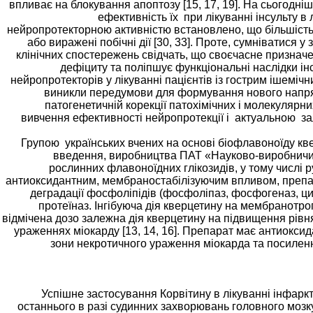
впливає на блокування апоптозу [15, 17, 19]. На сьогодн
ефективність їх при лікуванні інсульту
нейропротекторною активністю встановлено, що більшість 
або виражені побічні дії [30, 33]. Проте, сумніватися у
клінічних спостережень свідчать, що своєчасне призначе
дефіциту та поліпшує функціональні наслідки інсу
нейропротекторів у лікуванні пацієнтів із гострим ішемічн
виникли передумови для формування нового напрямк
патогенетичній корекції патохімічних і молекуляр
вивчення ефективності нейропротекції і актуальною за
Групою українських вчених на основі біофлавоноїду кв
введення, виробництва ПАТ «Науково-виробничий
рослинних флавоноїдних глікозидів, у тому числі р
антиоксидантним, мембраностабілізуючим впливом, препара
деградації фосфоліпідів (фосфоліпаз, фосфогеназ, цик
протеїназ. Інгібуюча дія кверцетину на мембранотроп
відмічена дозо залежна дія кверцетину на підвищення рівн
ураженнях міокарду [13, 14, 16]. Препарат має антиокси
зони некротичного ураження міокарда та посиленн
Успішне застосування Корвітину в лікуванні інфаркт
останнього в разі судинних захворювань головного мозку