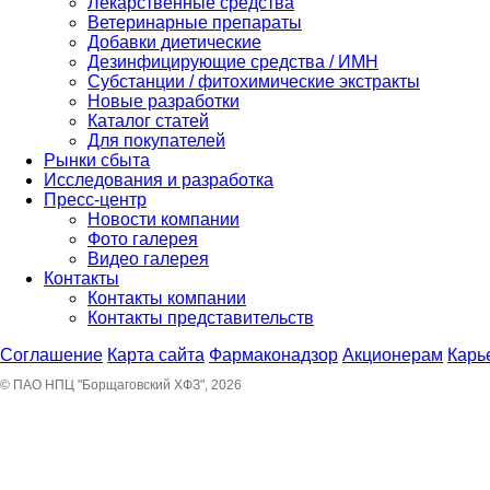
Лекарственные средства
Ветеринарные препараты
Добавки диетические
Дезинфицирующие средства / ИМН
Субстанции / фитохимические экстракты
Новые разработки
Каталог статей
Для покупателей
Рынки сбыта
Исследования и разработка
Пресс-центр
Новости компании
Фото галерея
Видео галерея
Контакты
Контакты компании
Контакты представительств
Соглашение
Карта сайта
Фармаконадзор
Акционерам
Карь
© ПАО НПЦ "Борщаговский ХФЗ", 2026