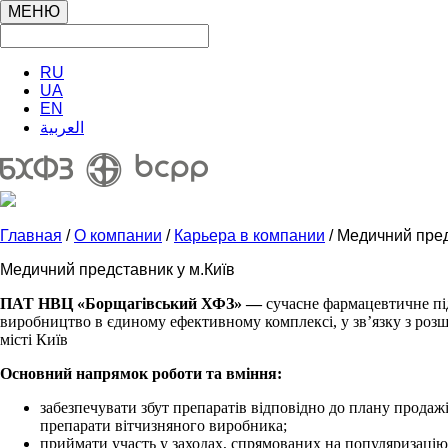
МЕНЮ
RU
UA
EN
العربية
Главная
/
О компании
/
Карьера в компании
/ Медичний пред
Медичний представник у м.Київ
ПАТ НВЦ «Борщагівський ХФЗ» —
сучасне фармацевтичне під
виробництво в єдиному ефективному комплексі, у зв’язку з ро
місті Київ
Основний напрямок роботи та вміння:
забезпечувати збут препаратів відповідно до плану прода
препарати вітчизняного виробника;
приймати участь у заходах, спрямованих на популяризацію п