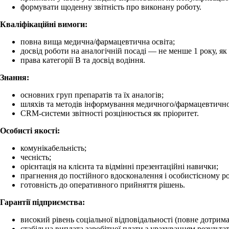
формувати щоденну звітність про виконану роботу.
Кваліфікаційні вимоги:
повна вища медична/фармацевтична освіта;
досвід роботи на аналогічній посаді — не менше 1 року, як
права категорії В та досвід водіння.
Знання:
основних груп препаратів та їх аналогів;
шляхів та методів інформування медичного/фармацевтично
CRM-системи звітності розцінюється як пріоритет.
Особисті якості:
комунікабельність;
чесність;
орієнтація на клієнта та відмінні презентаційні навички;
прагнення до постійного вдосконалення і особистісному р
готовність до оперативного прийняття рішень.
Гарантії підприємства:
високий рівень соціальної відповідальності (повне дотри
стабільна виплата заробітної плати з урахуванням результат