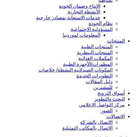
نشاطنا
الإنتاج وضمان الجودة
الأنشطة التجارية
خدمات الاستعانة بمصادر خارجية
نظام الجودة
المسؤولية الاجتماعية
المعلومات لموردينا
المنتجات
المنتجات الطبية
المنتجات البيطرية
المكملات الغذائية
المطهرات/الأجهزة الطبية
المكونات الصيدلانية النشطة/ خلاصات
التطويرات الجديدة
دليل المقالات
للمشترين
أسواق الترويج
البحث والتطوير
مركز التواصل الإعلامي
الصور
الاتصالات
الاتصال بالشركة
الاتصال بالمكاتب التمثيلية