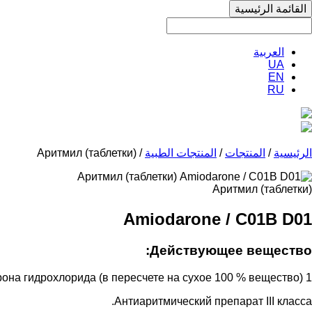
القائمة الرئيسية
العربية
UA
EN
RU
الرئيسية
/
المنتجات
/
المنتجات الطبية
/ Аритмил (таблетки)
Аритмил (таблетки)
Amiodaronе / C01B D01
Действующее вещество:
1 таблетка содержит 200 мг амиодарона гидрохлорида (в пересчете на сухое 100 % вещество).
Антиаритмический препарат III класса.