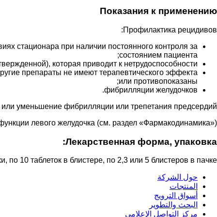
Показания к применению
Профилактика рецидивов:
виях стационара при наличии постоянного контроля за
состоянием пациента;
вержденной), которая приводит к нетрудоспособности;
 другие препараты не имеют терапевтического эффекта
или противопоказаны;
фибрилляции желудочков.
 или уменьшение фибрилляции или трепетания предсердий.
ункции левого желудочка (см. раздел «Фармакодинамика»).
Лекарственная форма, упаковка:
и, по 10 таблеток в блистере, по 2,3 или 5 блистеров в пачке.
حول الشركة
المنتجات
أسواق الترويج
البحث والتطوير
مركز التواصل الإعلامي