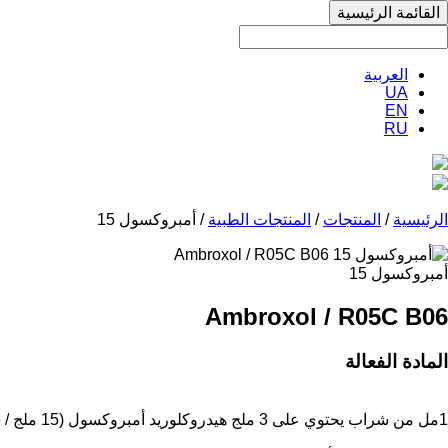
القائمة الرئيسية
العربية
UA
EN
RU
الرئيسية
/
المنتجات
/
المنتجات الطبية
/ أمبروكسول 15
أمبروكسول 15
Ambroxol / R05С В06
المادة الفعالة
1مل من شراب يحتوي على 3 ملج هيدروكلوريد أمبروكسول (15 ملج / 5 مل)