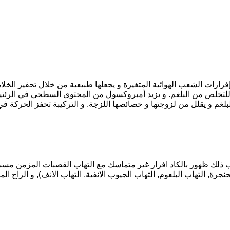
زات الشعب الهوائية المتغيرة و يجعلها طبيعية من خلال تحفيز الخلايا
للتخلص من البلغم. و يزيد أمبروكسول من المحتوى السطحي في الرئتين 
لغم و يقلل من لزوجتها و خصائصها اللزجة. و التركيبة تحفز الحركة في ا
سي مع ما يصاحب ذلك ظهور بالكاد افراز غير متماسك مع التهاب القصبات المزمن
لحنجرة, التهاب البلعوم, التهاب الجيوب الانفية, التهاب الانف), و الز